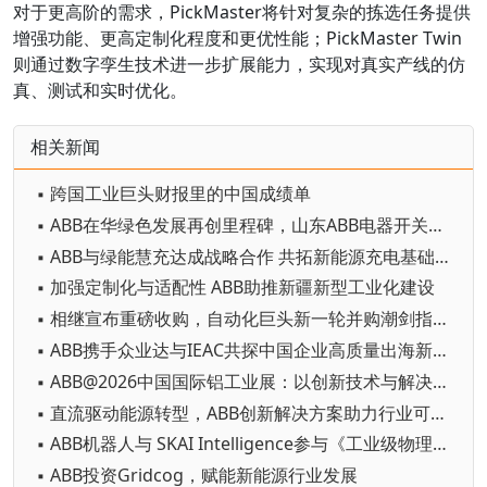
对于更高阶的需求，PickMaster将针对复杂的拣选任务提供
增强功能、更高定制化程度和更优性能；PickMaster Twin
则通过数字孪生技术进一步扩展能力，实现对真实产线的仿
真、测试和实时优化。
相关新闻
▪ 跨国工业巨头财报里的中国成绩单
▪ ABB在华绿色发展再创里程碑，山东ABB电器开关有限公司获UL 2799 “铂金级” 认证
▪ ABB与绿能慧充达成战略合作 共拓新能源充电基础设施新机遇
▪ 加强定制化与适配性 ABB助推新疆新型工业化建设
▪ 相继宣布重磅收购，自动化巨头新一轮并购潮剑指何方？
▪ ABB携手众业达与IEAC共探中国企业高质量出海新路径
▪ ABB@2026中国国际铝工业展：以创新技术与解决方案赋能铝行业高质量发展
▪ 直流驱动能源转型，ABB创新解决方案助力行业可持续发展
▪ ABB机器人与 SKAI Intelligence参与《工业级物理AI赋能高精密制造》白皮书中文版发布仪式
▪ ABB投资Gridcog，赋能新能源行业发展