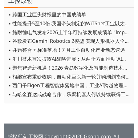
工控原创
▪ 跨国工业巨头财报里的中国成绩单
▪ 性能提升5至10倍 我国牵头制定的WiTSnet工业以太网国际标准正式发布
▪ 施耐德电气发布2026上半年可持续发展成绩单 "Impact 2030"路线图开局稳健
▪ 谷歌发布Gemini Robotics 2模型 实现人形机器人全身智能控制突破
▪ 并购整合 + 标准落地！7 月工业自动化产业动态速递
▪ 汇川技术首次披露AI战略进展：从两个方面推动“AI业务化”落地
▪ 聚焦智造新机遇！2026 青岛数字化及智能制造技术论坛圆满落幕
▪ 相继宣布重磅收购，自动化巨头新一轮并购潮剑指何方？
▪ 西门子Eigen工程智能体落地中国，工业AI跨越物理世界“确定性”拐点
▪ 与哈金森达成战略合作，乐聚机器人何以持续获得工业巨头青睐？
版权所有 工控网 Copyright©2026 Gkong.com, All