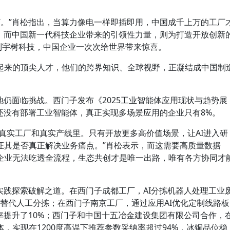
煤电’。”肖松指出，当算力像电一样即插即用，中国成千上万的工厂
I。而中国新一代科技企业带来的引领性力量，则为打造开放创新
ek到宇树科技，中国企业一次次给世界带来惊喜。
起来的顶尖人才，他们的跨界知识、全球视野，正凝结成中国制
地仍面临挑战。西门子发布《2025工业智能体应用现状与趋势展
还没有部署工业智能体，真正实现多场景应用的企业只有8%。
在真实工厂和真实产线里。只有开放更多高价值场景，让AI进入研
证其是否真正解决业务痛点。”肖松表示，而这需要高质量数据
企业无法吃透全流程，生态共创才是唯一出路，唯有各方协同才
实践探索破解之道。在西门子成都工厂，AI分拣机器人处理工业
全替代人工分拣；在西门子南京工厂，通过应用AI优化定制线路板
率提升了10%；西门子和中国十五冶金建设集团有限公司合作，
，实现在1200度高温下推荐参数采纳率超过94%，冰铜品位稳