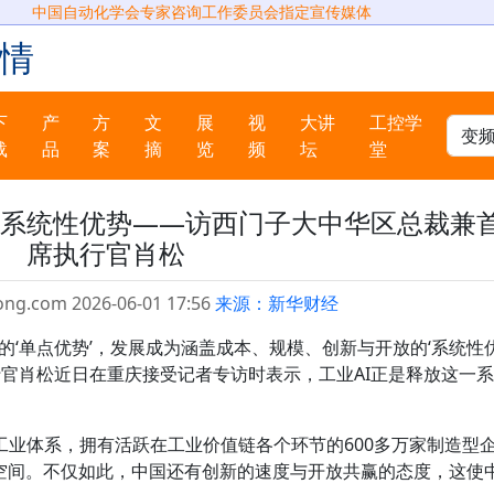
中国自动化学会专家咨询工作委员会指定宣传媒体
情
下
产
方
文
展
视
大讲
工控学
载
品
案
摘
览
频
坛
堂
的系统性优势——访西门子大中华区总裁兼
席执行官肖松
ong.com 2026-06-01 17:56
来源：新华财经
的‘单点优势’，发展成为涵盖成本、规模、创新与开放的‘系统性
行官肖松近日在重庆接受记者专访时表示，工业AI正是释放这一系
工业体系，拥有活跃在工业价值链各个环节的600多万家制造型
富空间。不仅如此，中国还有创新的速度与开放共赢的态度，这使