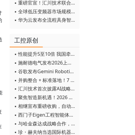
▪ 重磅官宣！汇川技术联合发起 D12 联盟，开创产教融合新范式
▪ 全球低压变频器市场规模2030年将超170亿美元
才
▪ 华为云发布全流程具身智能开发平台CloudRobo
的
工控原创
造
▪ 性能提升5至10倍 我国牵头制定的WiTSnet工业以太网国际标准正式发布
▪ 施耐德电气发布2026上半年可持续发展成绩单 "Impact 2030"路线图开局稳健
▪ 谷歌发布Gemini Robotics 2模型 实现人形机器人全身智能控制突破
▪ 并购整合 + 标准落地！7 月工业自动化产业动态速递
▪ 汇川技术首次披露AI战略进展：从两个方面推动“AI业务化”落地
能
▪ 聚焦智造新机遇！2026 青岛数字化及智能制造技术论坛圆满落幕
▪ 相继宣布重磅收购，自动化巨头新一轮并购潮剑指何方？
废
▪ 西门子Eigen工程智能体落地中国，工业AI跨越物理世界“确定性”拐点
▪ 与哈金森达成战略合作，乐聚机器人何以持续获得工业巨头青睐？
在
▪ 珍・赫夫纳当选国际机器人联合会新任主席