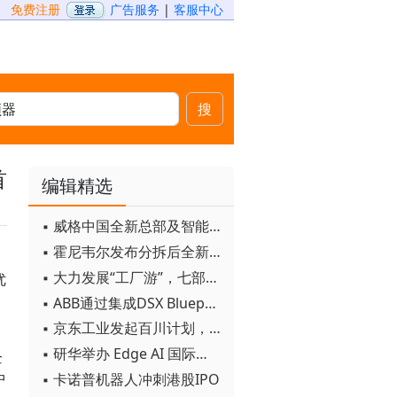
免费注册
广告服务
|
客服中心
搜
首
编辑精选
▪ 威格中国全新总部及智能工厂启用
▪ 霍尼韦尔发布分拆后全新品牌：霍尼韦尔科技与霍尼韦尔航空航天
▪ 大力发展“工厂游”，七部门联合发文！
优
▪ ABB通过集成DSX Blueprint AI基础设施，扩大与英伟达的合作
▪ 京东工业发起百川计划， 构建工业大模型新生态
▪ 研华举办 Edge AI 国际论坛
企
中
▪ 卡诺普机器人冲刺港股IPO