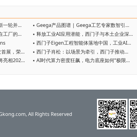
▪ 相继宣布重磅收购，自动化巨头新一轮并购潮剑指何方？
▪ Geega产品图谱 | Geega工艺专家数智引擎，从设计到作业的智能跃迁
▪ 具身智能前瞻｜破题人形机器人在工厂的规模化落地
▪ 释放工业AI应用潜能，西门子与本土企业深化合作
ns
▪ 西门子Eigen工程智能体落地中国，工业AI跨越物理世界“确定性”拐点
▪ 西门子Eigen工程智能体中国首发首展，荣获2026 WAIC SAIL之星奖
▪ 西门子肖松：以场景为牵引，西门子推动工业AI从单点实效迈向生产力跃迁
▪ 从前沿创新到产业落地：西门子将亮相2026世界人工智能大会
▪ AI时代算力密度狂飙，电力底座如何“极限跨越”？
ng.com, All Rights Reserved