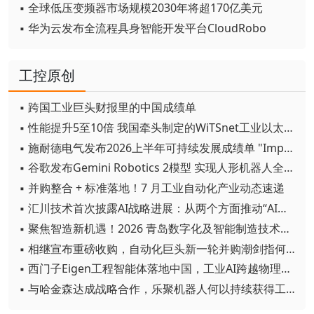
▪ 全球低压变频器市场规模2030年将超170亿美元
▪ 华为云发布全流程具身智能开发平台CloudRobo
工控原创
▪ 跨国工业巨头财报里的中国成绩单
▪ 性能提升5至10倍 我国牵头制定的WiTSnet工业以太网国际标准正式发布
▪ 施耐德电气发布2026上半年可持续发展成绩单 "Impact 2030"路线图开局稳健
▪ 谷歌发布Gemini Robotics 2模型 实现人形机器人全身智能控制突破
▪ 并购整合 + 标准落地！7 月工业自动化产业动态速递
▪ 汇川技术首次披露AI战略进展：从两个方面推动“AI业务化”落地
▪ 聚焦智造新机遇！2026 青岛数字化及智能制造技术论坛圆满落幕
▪ 相继宣布重磅收购，自动化巨头新一轮并购潮剑指何方？
▪ 西门子Eigen工程智能体落地中国，工业AI跨越物理世界“确定性”拐点
▪ 与哈金森达成战略合作，乐聚机器人何以持续获得工业巨头青睐？