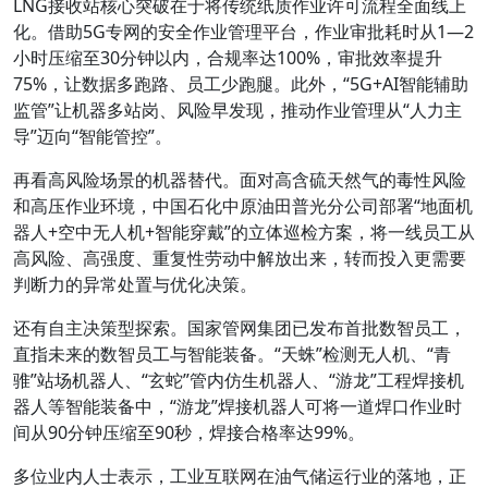
LNG接收站核心突破在于将传统纸质作业许可流程全面线上
化。借助5G专网的安全作业管理平台，作业审批耗时从1—2
小时压缩至30分钟以内，合规率达100%，审批效率提升
75%，让数据多跑路、员工少跑腿。此外，“5G+AI智能辅助
监管”让机器多站岗、风险早发现，推动作业管理从“人力主
导”迈向“智能管控”。
再看高风险场景的机器替代。面对高含硫天然气的毒性风险
和高压作业环境，中国石化中原油田普光分公司部署“地面机
器人+空中无人机+智能穿戴”的立体巡检方案，将一线员工从
高风险、高强度、重复性劳动中解放出来，转而投入更需要
判断力的异常处置与优化决策。
还有自主决策型探索。国家管网集团已发布首批数智员工，
直指未来的数智员工与智能装备。“天蛛”检测无人机、“青
骓”站场机器人、“玄蛇”管内仿生机器人、“游龙”工程焊接机
器人等智能装备中，“游龙”焊接机器人可将一道焊口作业时
间从90分钟压缩至90秒，焊接合格率达99%。
多位业内人士表示，工业互联网在油气储运行业的落地，正