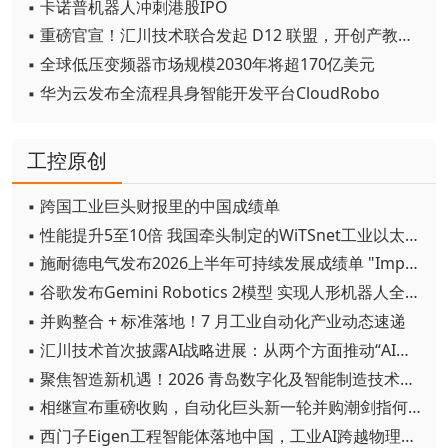
▪ 卡诺普机器人冲刺港股IPO
▪ 重磅官宣！汇川技术联合发起 D12 联盟，开创产教融合新范式
▪ 全球低压变频器市场规模2030年将超170亿美元
▪ 华为云发布全流程具身智能开发平台CloudRobo
工控原创
▪ 跨国工业巨头财报里的中国成绩单
▪ 性能提升5至10倍 我国牵头制定的WiTSnet工业以太网国际标准正式发布
▪ 施耐德电气发布2026上半年可持续发展成绩单 "Impact 2030"路线图开局稳健
▪ 谷歌发布Gemini Robotics 2模型 实现人形机器人全身智能控制突破
▪ 并购整合 + 标准落地！7 月工业自动化产业动态速递
▪ 汇川技术首次披露AI战略进展：从两个方面推动“AI业务化”落地
▪ 聚焦智造新机遇！2026 青岛数字化及智能制造技术论坛圆满落幕
▪ 相继宣布重磅收购，自动化巨头新一轮并购潮剑指何方？
▪ 西门子Eigen工程智能体落地中国，工业AI跨越物理世界“确定性”拐点