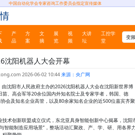
中国自动化学会专家咨询工作委员会指定宣传媒体
情
下
产
方
文
展
视
大讲
工控学
载
品
案
摘
览
频
坛
堂
026沈阳机器人大会开幕
kong.com 2026-06-02 10:44
来源：央广网
日，由沈阳市人民政府主办的2026沈阳机器人大会在沈阳新世界博
田苗、高会军等20余位国内外知名院士及专家学者，韩国、德
商协会及知名企业高管，以及80余家知名企业的近500位嘉宾齐聚
业技术创新联盟成立仪式，东北亚具身智能创新中心揭幕，沈阳
人与智能制造应用场景”，整场活动汇聚政、产、学、研、用各界
、积聚势能。