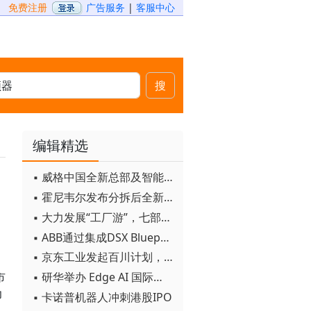
免费注册
广告服务
|
客服中心
搜
编辑精选
▪ 威格中国全新总部及智能工厂启用
▪ 霍尼韦尔发布分拆后全新品牌：霍尼韦尔科技与霍尼韦尔航空航天
▪ 大力发展“工厂游”，七部门联合发文！
▪ ABB通过集成DSX Blueprint AI基础设施，扩大与英伟达的合作
▪ 京东工业发起百川计划， 构建工业大模型新生态
▪ 研华举办 Edge AI 国际论坛
市
力
▪ 卡诺普机器人冲刺港股IPO