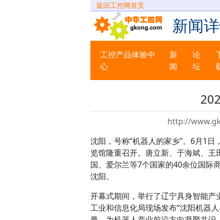
返回工控网首页
新闻详
工控产品体验中
新
论
心
闻
坛
2
http://www.g
沈阳，号称“机器人的家乡”。6月1
览馆隆重召开。唐立新、于海斌、王
国、爱尔兰等7个国家的40余位国际
沈阳。
开幕式期间，举行了辽宁具身智能产
工业和信息化局现场发布“沈阳机器
量，为机器人产业前沿方向凝聚共识