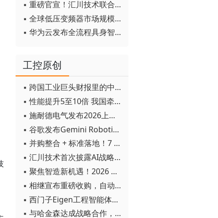
▪ 重磅官宣！汇川技术联合发起 D12 联盟，开创产教融合新范式
▪ 全球低压变频器市场规模2030年将超170亿美元
▪ 华为云发布全流程具身智能开发平台CloudRobo
工控原创
▪ 跨国工业巨头财报里的中国成绩单
▪ 性能提升5至10倍 我国牵头制定的WiTSnet工业以太网国际标准正式发布
▪ 施耐德电气发布2026上半年可持续发展成绩单 "Impact 2030"路线图开局稳健
▪ 谷歌发布Gemini Robotics 2模型 实现人形机器人全身智能控制突破
▪ 并购整合 + 标准落地！7 月工业自动化产业动态速递
▪ 汇川技术首次披露AI战略进展：从两个方面推动“AI业务化”落地
技
▪ 聚焦智造新机遇！2026 青岛数字化及智能制造技术论坛圆满落幕
▪ 相继宣布重磅收购，自动化巨头新一轮并购潮剑指何方？
▪ 西门子Eigen工程智能体落地中国，工业AI跨越物理世界“确定性”拐点
▪ 与哈金森达成战略合作，乐聚机器人何以持续获得工业巨头青睐？