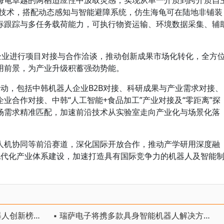
海龟卓越的两栖适应性中汲取灵感，实现从单一介质到跨介质自
划技术，搭配动态感知与智能避障系统，仿生海龟可在陆地非铺装
标跟踪与多任务载荷能力，可执行物资运输、环境数据采集、辅
关企业进行项目对接与合作洽谈，推动创新成果市场化转化，全方
用前景，为产业升级积蓄强劲势能。
动，包括中韩机器人企业B2B对接、科研成果与产业需求对接、
业合作对接、中韩“人工智能+食品加工”产业对接及“零距离”探
场需求精准匹配，加速前沿技术从实验室走向产业化与场景化落
人机协同等前沿赛道，深化国际开放合作，推动产学研用深度融
3”现代化产业体系建设，加速打造具有国际竞争力的机器人及智能
▪ 中国独占6席！全球十大人形机器人创新榜出炉
▪ 瑞萨电子将携多款具身智能机器人解决方案， 首次亮相2026中国具身智能机器人产业大会