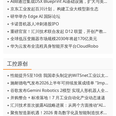
▪ ABB通过集成DSX Blueprint AI基础设施，扩大与英伟达的合作
▪ 京东工业发起百川计划， 构建工业大模型新生态
▪ 研华举办 Edge AI 国际论坛
▪ 卡诺普机器人冲刺港股IPO
▪ 重磅官宣！汇川技术联合发起 D12 联盟，开创产教融合新范式
▪ 全球低压变频器市场规模2030年将超170亿美元
▪ 华为云发布全流程具身智能开发平台CloudRobo
工控原创
▪ 性能提升5至10倍 我国牵头制定的WiTSnet工业以太网国际标准正式发布
▪ 施耐德电气发布2026上半年可持续发展成绩单 "Impact 2030"路线图开局稳健
▪ 谷歌发布Gemini Robotics 2模型 实现人形机器人全身智能控制突破
▪ 并购整合 + 标准落地！7 月工业自动化产业动态速递
▪ 汇川技术首次披露AI战略进展：从两个方面推动“AI业务化”落地
▪ 聚焦智造新机遇！2026 青岛数字化及智能制造技术论坛圆满落幕