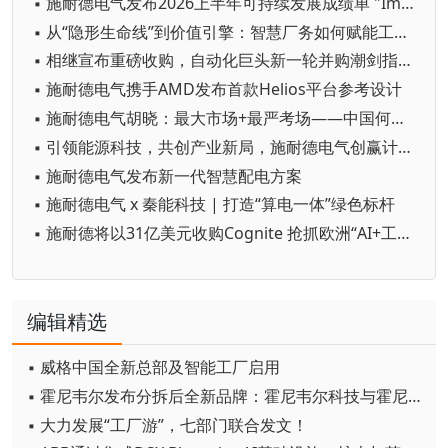
▪ 施耐德电气发布2026上半年可持续发展成绩单 "Impact 2030"路线图开局稳健
▪ 从“隐形生命线”到价值引擎：智慧厂务如何赋能工业高质量发展
▪ 相继宣布重磅收购，自动化巨头新一轮并购潮剑指何方？
▪ 施耐德电气携手AMD发布首款Helios平台参考设计
▪ 施耐德电气胡晓：最大市场+最严考场——中国何以成为工业创新策源地
▪ 引领能源科技，共创产业新局，施耐德电气创赢计划第七季正式启动
▪ 施耐德电气发布新一代智慧配电方案
▪ 施耐德电气 x 秦能科技 | 打造“算电一体”绿色标杆
▪ 施耐德将以31亿美元收购Cognite 抢抓欧洲“AI+工业”发展机遇
编辑精选
▪ 威格中国全新总部及智能工厂启用
▪ 霍尼韦尔发布分拆后全新品牌：霍尼韦尔科技与霍尼韦尔航空航天
▪ 大力发展“工厂游”，七部门联合发文！