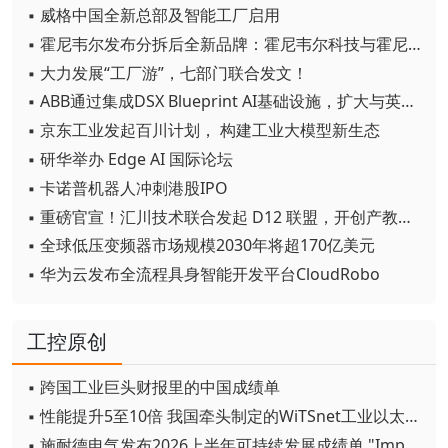
▪ 威格中国全新总部及智能工厂启用
▪ 霍尼韦尔发布分拆后全新品牌：霍尼韦尔科技与霍尼韦尔航空航天
▪ 大力发展“工厂游”，七部门联合发文！
▪ ABB通过集成DSX Blueprint AI基础设施，扩大与英伟达的合作
▪ 京东工业发起百川计划， 构建工业大模型新生态
▪ 研华举办 Edge AI 国际论坛
▪ 卡诺普机器人冲刺港股IPO
▪ 重磅官宣！汇川技术联合发起 D12 联盟，开创产教融合新范式
▪ 全球低压变频器市场规模2030年将超170亿美元
▪ 华为云发布全流程具身智能开发平台CloudRobo
工控原创
▪ 跨国工业巨头财报里的中国成绩单
▪ 性能提升5至10倍 我国牵头制定的WiTSnet工业以太网国际标准正式发布
▪ 施耐德电气发布2026上半年可持续发展成绩单 "Impact 2030"路线图开局稳健