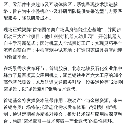
区、零部件中央超市及互动体验区，系统呈现技术演进脉
络，旨在为中小整机企业及科研团队提供集采选型与方案匹
配服务，降低研发成本。
现场正式揭牌“首钢园冬奥广场具身智能生态基地”，并同步
启动三大产业项目：他山科技“机器人幼儿园”：开创机器人
自主学习新范式；因时机器人全域黑灯工厂：实现灵巧手全
流程自研自产；中检智测中试基地：打造国家级具身智能评
测验证平台。
在场景需求发布环节，首钢股份、北京地铁及石化企业集中
释放了超百项真实应用机会，涵盖钢铁生产六大工序的38个
高危替代场景，以及轨道交通服务引导、设备巡检等12类刚
需场景，以“场景牵引”驱动技术迭代。
首钢基金将发挥资本纽带作用，联动产业与金融资源。未来
首钢冬奥广场将依托常态化需求发布体系与“揭榜挂帅”机
制，通过定期举办精准对接会，推动技术端与应用端深度融
合，构建“需求牵引—技术突破—产业迭代”的良性闭环。