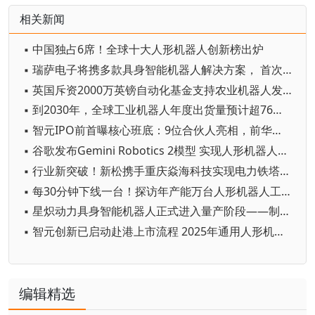
相关新闻
▪ 中国独占6席！全球十大人形机器人创新榜出炉
▪ 瑞萨电子将携多款具身智能机器人解决方案， 首次亮相2026中国具身智能机器人产业大会
▪ 英国斥资2000万英镑自动化基金支持农业机器人发展
▪ 到2030年，全球工业机器人年度出货量预计超76万台
▪ 智元IPO前首曝核心班底：9位合伙人亮相，前华为谷歌腾讯高管集结
▪ 谷歌发布Gemini Robotics 2模型 实现人形机器人全身智能控制突破
▪ 行业新突破！新松携手重庆焱海科技实现电力铁塔塔脚等级焊缝智能焊接
▪ 每30分钟下线一台！探访年产能万台人形机器人工厂
▪ 星炽动力具身智能机器人正式进入量产阶段——制造体系完成从验证到交付的关键跨越
▪ 智元创新已启动赴港上市流程 2025年通用人形机器人出货量超5100台
编辑精选