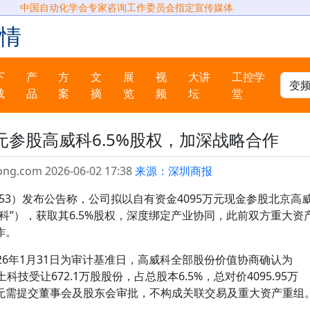
中国自动化学会专家咨询工作委员会指定宣传媒体
情
下
产
方
文
展
视
大讲
工控学
载
品
案
摘
览
频
坛
堂
万元参股高威科6.5%股权，加深战略合作
ong.com 2026-06-02 17:38
来源：深圳商报
353）发布公告称，公司拟以自有资金4095万元现金参股北京高
科”），获取其6.5%股权，深度绑定产业协同，此前双方重大资
作。
26年1月31日为审计基准日，高威科全部股份价值协商确认为
东土科技受让672.1万股股份，占总股本6.5%，总对价4095.95万
无需提交董事会及股东会审批，不构成关联交易及重大资产重组