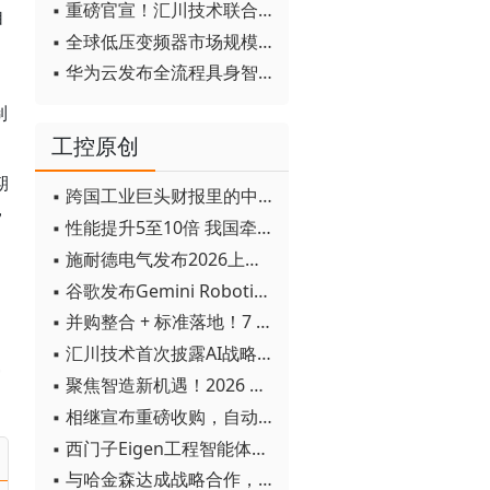
▪ 重磅官宣！汇川技术联合发起 D12 联盟，开创产教融合新范式
自
▪ 全球低压变频器市场规模2030年将超170亿美元
▪ 华为云发布全流程具身智能开发平台CloudRobo
制
工控原创
期
▪ 跨国工业巨头财报里的中国成绩单
，
▪ 性能提升5至10倍 我国牵头制定的WiTSnet工业以太网国际标准正式发布
▪ 施耐德电气发布2026上半年可持续发展成绩单 "Impact 2030"路线图开局稳健
▪ 谷歌发布Gemini Robotics 2模型 实现人形机器人全身智能控制突破
▪ 并购整合 + 标准落地！7 月工业自动化产业动态速递
▪ 汇川技术首次披露AI战略进展：从两个方面推动“AI业务化”落地
审
▪ 聚焦智造新机遇！2026 青岛数字化及智能制造技术论坛圆满落幕
▪ 相继宣布重磅收购，自动化巨头新一轮并购潮剑指何方？
▪ 西门子Eigen工程智能体落地中国，工业AI跨越物理世界“确定性”拐点
▪ 与哈金森达成战略合作，乐聚机器人何以持续获得工业巨头青睐？