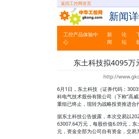
返回工控网首页
新闻详
工控产品体验中
新
论
心
闻
坛
东土科技拟4095
http://www.gk
6月1日，东土科技（证券代码：300
科电气技术股份有限公司（下称“高威
重组已终止，现转为战略投资推进合
据东土科技公告披露，本次交易以20
63007.64万元，每股价值6.09元，
元，资金全部为公司自有资金，交易