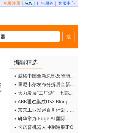
免费注册
广告服务
|
客服中心
搜
编辑精选
▪ 威格中国全新总部及智能工厂启用
▪ 霍尼韦尔发布分拆后全新品牌：霍尼韦尔科技与霍尼韦尔航空航天
威
产
▪ 大力发展“工厂游”，七部门联合发文！
▪ ABB通过集成DSX Blueprint AI基础设施，扩大与英伟达的合作
▪ 京东工业发起百川计划， 构建工业大模型新生态
▪ 研华举办 Edge AI 国际论坛
。
▪ 卡诺普机器人冲刺港股IPO