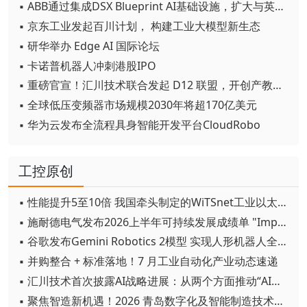
▪ ABB通过集成DSX Blueprint AI基础设施，扩大与英伟达的合作
▪ 京东工业发起百川计划， 构建工业大模型新生态
▪ 研华举办 Edge AI 国际论坛
▪ 卡诺普机器人冲刺港股IPO
▪ 重磅官宣！汇川技术联合发起 D12 联盟，开创产教融合新范式
▪ 全球低压变频器市场规模2030年将超170亿美元
▪ 华为云发布全流程具身智能开发平台CloudRobo
工控原创
▪ 性能提升5至10倍 我国牵头制定的WiTSnet工业以太网国际标准正式发布
▪ 施耐德电气发布2026上半年可持续发展成绩单 "Impact 2030"路线图开局稳健
▪ 谷歌发布Gemini Robotics 2模型 实现人形机器人全身智能控制突破
▪ 并购整合 + 标准落地！7 月工业自动化产业动态速递
▪ 汇川技术首次披露AI战略进展：从两个方面推动“AI业务化”落地
▪ 聚焦智造新机遇！2026 青岛数字化及智能制造技术论坛圆满落幕