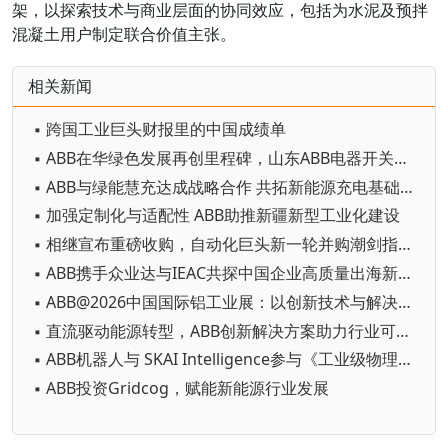
架，以探索技术与商业层面的协同效应，包括为水泥及预拌
混凝土用户制定联合价值主张。
相关新闻
▪ 跨国工业巨头财报里的中国成绩单
▪ ABB在华绿色发展再创里程碑，山东ABB电器开关有限公司获UL 2799 “铂金级” 认证
▪ ABB与绿能慧充达成战略合作 共拓新能源充电基础设施新机遇
▪ 加强定制化与适配性 ABB助推新疆新型工业化建设
▪ 相继宣布重磅收购，自动化巨头新一轮并购潮剑指何方？
▪ ABB携手众业达与IEAC共探中国企业高质量出海新路径
▪ ABB@2026中国国际铝工业展：以创新技术与解决方案赋能铝行业高质量发展
▪ 直流驱动能源转型，ABB创新解决方案助力行业可持续发展
▪ ABB机器人与 SKAI Intelligence参与《工业级物理AI赋能高精密制造》白皮书中文版发布仪式
▪ ABB投资Gridcog，赋能新能源行业发展