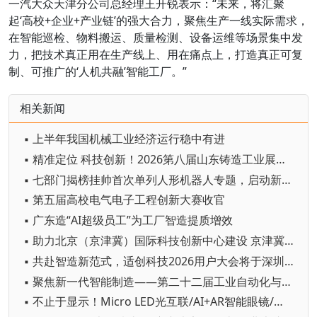
一汽大众天津分公司总经理王开锐表示：“未来，将汇聚
起‘高校+企业+产业链’的强大合力，聚焦生产一线实际需求，
在智能巡检、物料搬运、质量检测、设备运维等场景集中发
力，把技术真正用在生产线上、用在痛点上，打造真正可复
制、可推广的‘人机共融’智能工厂。”
相关新闻
▪ 上半年我国机械工业经济运行稳中有进
▪ 精准定位 科技创新！2026第八届山东铸造工业展览会在青岛开幕
▪ 七部门揭榜挂帅首次单列人形机器人专题，启动新一轮国家级技术攻坚
▪ 第五届高校电气电子工程创新大赛收官
▪ 广东造“AI超级员工”为工厂智造提质增效
▪ 助力北京（京津冀）国际科技创新中心建设 京津冀成立机器人产业链联盟
▪ 共赴智造新范式，适创科技2026用户大会将于深圳启幕
▪ 聚焦新一代智能制造——第二十二届工业自动化与标准化研讨会在京举办
▪ 不止于显示！Micro LED光互联/AI+AR智能眼镜/玻璃基板TGV等全新赛道集中亮相，创新动能尽在2026深圳国际全触与显示展