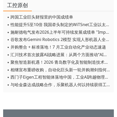
工控原创
▪ 跨国工业巨头财报里的中国成绩单
▪ 性能提升5至10倍 我国牵头制定的WiTSnet工业以太网国际标准正式发布
▪ 施耐德电气发布2026上半年可持续发展成绩单 "Impact 2030"路线图开局稳健
▪ 谷歌发布Gemini Robotics 2模型 实现人形机器人全身智能控制突破
▪ 并购整合 + 标准落地！7 月工业自动化产业动态速递
▪ 汇川技术首次披露AI战略进展：从两个方面推动“AI业务化”落地
▪ 聚焦智造新机遇！2026 青岛数字化及智能制造技术论坛圆满落幕
▪ 相继宣布重磅收购，自动化巨头新一轮并购潮剑指何方？
▪ 西门子Eigen工程智能体落地中国，工业AI跨越物理世界“确定性”拐点
▪ 与哈金森达成战略合作，乐聚机器人何以持续获得工业巨头青睐？