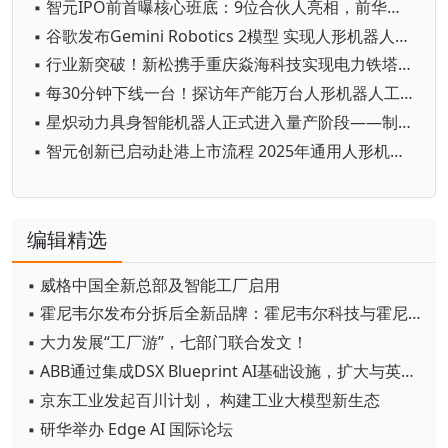
▪ 智元IPO前首曝核心班底：9位合伙人亮相，前华为谷歌腾讯高管集结
▪ 谷歌发布Gemini Robotics 2模型 实现人形机器人全身智能控制突破
▪ 行业新突破！新松携手重庆焱海科技实现电力铁塔塔脚等级焊缝智能焊接
▪ 每30分钟下线一台！探访年产能万台人形机器人工厂
▪ 星炽动力具身智能机器人正式进入量产阶段——制造体系完成从验证到交付的关键跨越
▪ 智元创新已启动赴港上市流程 2025年通用人形机器人出货量超5100台
编辑精选
▪ 威格中国全新总部及智能工厂启用
▪ 霍尼韦尔发布分拆后全新品牌：霍尼韦尔科技与霍尼韦尔航空航天
▪ 大力发展“工厂游”，七部门联合发文！
▪ ABB通过集成DSX Blueprint AI基础设施，扩大与英伟达的合作
▪ 京东工业发起百川计划， 构建工业大模型新生态
▪ 研华举办 Edge AI 国际论坛