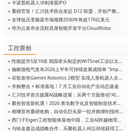
▪ 卡诺普机器人冲刺港股IPO
▪ 重磅官宣！汇川技术联合发起 D12 联盟，开创产教融合新范式
▪ 全球低压变频器市场规模2030年将超170亿美元
▪ 华为云发布全流程具身智能开发平台CloudRobo
工控原创
▪ 性能提升5至10倍 我国牵头制定的WiTSnet工业以太网国际标准正式发布
▪ 施耐德电气发布2026上半年可持续发展成绩单 "Impact 2030"路线图开局稳健
▪ 谷歌发布Gemini Robotics 2模型 实现人形机器人全身智能控制突破
▪ 并购整合 + 标准落地！7 月工业自动化产业动态速递
▪ 汇川技术首次披露AI战略进展：从两个方面推动“AI业务化”落地
▪ 聚焦智造新机遇！2026 青岛数字化及智能制造技术论坛圆满落幕
▪ 相继宣布重磅收购，自动化巨头新一轮并购潮剑指何方？
▪ 西门子Eigen工程智能体落地中国，工业AI跨越物理世界“确定性”拐点
▪ 与哈金森达成战略合作，乐聚机器人何以持续获得工业巨头青睐？