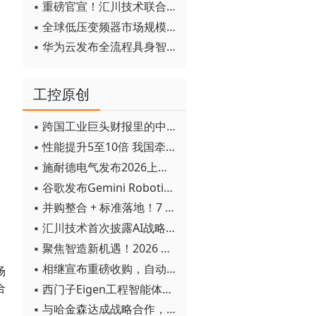
▪ 重磅官宣！汇川技术联合发起 D12 联盟，开创产教融合新范式
▪ 全球低压变频器市场规模2030年将超170亿美元
▪ 华为云发布全流程具身智能开发平台CloudRobo
工控原创
▪ 跨国工业巨头财报里的中国成绩单
▪ 性能提升5至10倍 我国牵头制定的WiTSnet工业以太网国际标准正式发布
▪ 施耐德电气发布2026上半年可持续发展成绩单 "Impact 2030"路线图开局稳健
▪ 谷歌发布Gemini Robotics 2模型 实现人形机器人全身智能控制突破
▪ 并购整合 + 标准落地！7 月工业自动化产业动态速递
▪ 汇川技术首次披露AI战略进展：从两个方面推动“AI业务化”落地
▪ 聚焦智造新机遇！2026 青岛数字化及智能制造技术论坛圆满落幕
▪ 相继宣布重磅收购，自动化巨头新一轮并购潮剑指何方？
场
合
▪ 西门子Eigen工程智能体落地中国，工业AI跨越物理世界“确定性”拐点
▪ 与哈金森达成战略合作，乐聚机器人何以持续获得工业巨头青睐？