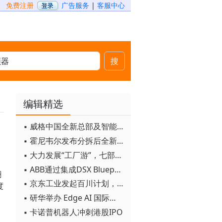
免费注册
广告服务
|
客服中心
搜
编辑精选
▪ 威格中国全新总部及智能工厂启用
▪ 霍尼韦尔发布分拆后全新品牌：霍尼韦尔科技与霍尼韦尔航空航天
▪ 大力发展“工厂游”，七部门联合发文！
▪ ABB通过集成DSX Blueprint AI基础设施，扩大与英伟达的合作
翻
▪ 京东工业发起百川计划， 构建工业大模型新生态
度
▪ 研华举办 Edge AI 国际论坛
▪ 卡诺普机器人冲刺港股IPO