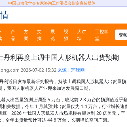
中国自动化学会专家咨询工作委员会指定宣传媒体
情
下
产
方
文
展
视
大讲
工控学
载
品
案
摘
览
频
坛
堂
士丹利再度上调中国人形机器人出货预期
kong.com 2026-07-02 15:32
来源：环球网
根士丹利近日发布最新研究报告，持续上调我国人形机器人出货量预
期，我国人形机器人产业迎来加速发展窗口期。
机器人出货量预测上调至 5 万台，较此前 2.8 万台的预测值近乎
关数据，今年 1 月其预测出货量仅为 1.4 万台，行业增长速
，2026 年我国人形机器人市场规模有望达到 20 亿美元，至
美元，全年出货量预计可达 44.6 万台，长期增长空间广阔。