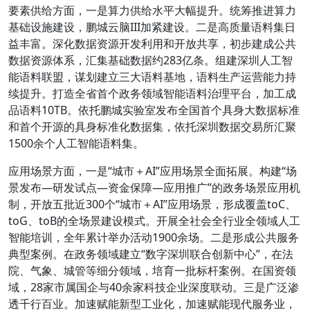
要素供给方面，一是算力供给水平大幅提升。统筹推进算力
基础设施建设，鹏城云脑III加紧建设。二是高质量语料集日
益丰富。深化数据资源开发利用和开放共享，初步建成公共
数据资源体系，汇集基础数据约283亿条。组建深圳人工智
能语料联盟，谋划建立三大语料基地，语料生产运营能力持
续提升。打造全省首个政务领域智能语料治理平台，加工成
品语料10TB。依托鹏城实验室发布全国首个具身大数据标准
和首个开源的具身标准化数据集，依托深圳数据交易所汇聚
1500余个人工智能语料集。
应用场景方面，一是“城市＋AI”应用场景全面拓展。构建“场
景发布—研发试点—资金保障—应用推广”的政务场景应用机
制，开放五批近300个“城市＋AI”应用场景，形成覆盖toC、
toG、toB的全场景建设模式。开展全社会全行业全领域人工
智能培训，全年累计举办活动1900余场。二是形成公共服务
典型案例。在政务领域建立“数字深圳联合创新中心”，在法
院、气象、城管等细分领域，培育一批标杆案例。在国资领
域，28家市属国企与40余家科技企业深度联动。三是广泛渗
透千行百业。加速赋能新型工业化，加速赋能现代服务业，