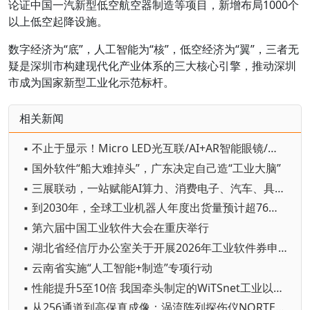
论证中国一汽新型低空航空器制造等项目，新增布局1000个
以上低空起降设施。
数字经济为“底”，人工智能为“核”，低空经济为“翼”，三者无
疑是深圳市构建现代化产业体系的三大核心引擎，推动深圳
市成为国家新型工业化示范标杆。
相关新闻
▪ 不止于显示！Micro LED光互联/AI+AR智能眼镜/玻璃基板TGV等全新赛道集中亮相，创新动能尽在2026深圳国际全触与显示展
▪ 国外软件“船大难掉头”，广东决定自己造“工业大脑”
▪ 三展联动，一站赋能AI算力、消费电子、汽车、具身机器人与智能制造产业链资源对接
▪ 到2030年，全球工业机器人年度出货量预计超76万台
▪ 第六届中国工业软件大会在重庆举行
▪ 湖北省经信厅办公室关于开展2026年工业软件券申领工作的通知
▪ 云南省实施“人工智能+制造”专项行动
▪ 性能提升5至10倍 我国牵头制定的WiTSnet工业以太网国际标准正式发布
▪ 从256通道到高保真成像：涡流阵列探伤仪NORTEC™ 700用硬核实力定义涡流检测新高度