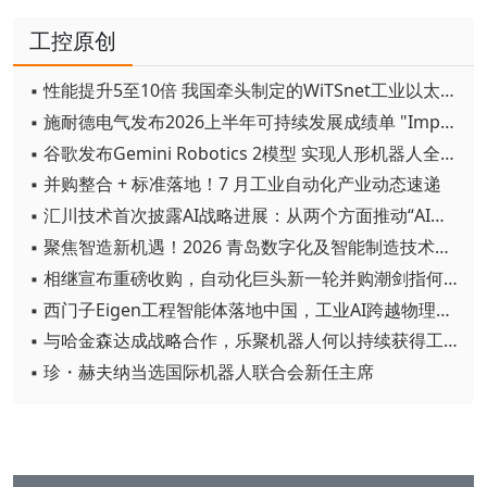
工控原创
▪ 性能提升5至10倍 我国牵头制定的WiTSnet工业以太网国际标准正式发布
▪ 施耐德电气发布2026上半年可持续发展成绩单 "Impact 2030"路线图开局稳健
▪ 谷歌发布Gemini Robotics 2模型 实现人形机器人全身智能控制突破
▪ 并购整合 + 标准落地！7 月工业自动化产业动态速递
▪ 汇川技术首次披露AI战略进展：从两个方面推动“AI业务化”落地
▪ 聚焦智造新机遇！2026 青岛数字化及智能制造技术论坛圆满落幕
▪ 相继宣布重磅收购，自动化巨头新一轮并购潮剑指何方？
▪ 西门子Eigen工程智能体落地中国，工业AI跨越物理世界“确定性”拐点
▪ 与哈金森达成战略合作，乐聚机器人何以持续获得工业巨头青睐？
▪ 珍・赫夫纳当选国际机器人联合会新任主席