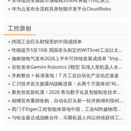
▪ 全球低压变频器市场规模2030年将超170亿美元
▪ 华为云发布全流程具身智能开发平台CloudRobo
工控原创
▪ 跨国工业巨头财报里的中国成绩单
▪ 性能提升5至10倍 我国牵头制定的WiTSnet工业以太网国际标准正式发布
▪ 施耐德电气发布2026上半年可持续发展成绩单 "Impact 2030"路线图开局稳健
▪ 谷歌发布Gemini Robotics 2模型 实现人形机器人全身智能控制突破
▪ 并购整合 + 标准落地！7 月工业自动化产业动态速递
▪ 汇川技术首次披露AI战略进展：从两个方面推动“AI业务化”落地
▪ 聚焦智造新机遇！2026 青岛数字化及智能制造技术论坛圆满落幕
▪ 相继宣布重磅收购，自动化巨头新一轮并购潮剑指何方？
▪ 西门子Eigen工程智能体落地中国，工业AI跨越物理世界“确定性”拐点
▪ 与哈金森达成战略合作，乐聚机器人何以持续获得工业巨头青睐？