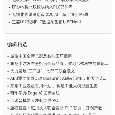
▪ EPLAN将北辰模块纳入PLC部件库
▪ 无锡北辰诚邀您莅临2020上海工博会IAS展
▪ 三菱L02系列PLC数据采集模块BCNet-L
编辑精选
▪ 威格中国全新总部及智能工厂启用
▪ 霍尼韦尔发布分拆后全新品牌：霍尼韦尔科技与霍尼韦尔航空航天
▪ 大力发展“工厂游”，七部门联合发文！
▪ ABB通过集成DSX Blueprint AI基础设施，扩大与英伟达的合作
▪ 京东工业发起百川计划， 构建工业大模型新生态
▪ 研华举办 Edge AI 国际论坛
▪ 卡诺普机器人冲刺港股IPO
▪ 重磅官宣！汇川技术联合发起 D12 联盟，开创产教融合新范式