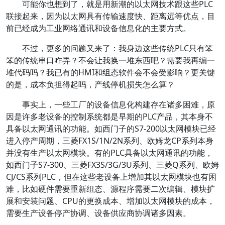
可能你也想到了，就是用新潮的以太网技术跟这些PLC
联接起来，因为以太网具有传输速度快、距离远等优点，目
前已经成为工业网络通讯和设备信息化的主要方式。
不过，更多的问题又来了：我身边这些传统PLC只有笨
笨的传统串口咋弄？不会让我换一堆东西吧？需要我再编一
堆代码吗？我已有的HMI和组态软件会不会受影响？更关键
的是，成本负担得起吗，产线停机损失怎么算？
事实上，一些工厂的设备信息化构建存在诸多困难，原
因是许多老设备的控制系统都是早期的PLC产品，其本身不
具备以太网通讯的功能。如西门子的S7-200以太网模块已经
进入停产周期，三菱FX1S/1N/2N系列、欧姆龙CP系列本身
并没有生产以太网模块。有的PLC具备以太网通讯的功能，
如西门子S7-300、三菱FX3S/3G/3U系列、三菱Q系列、欧姆
CJ/CS系列PLC，但在这些老设备上增加其以太网模块也有困
难，比如硬件需要重新组态、源程序需要二次编辑、模块扩
展和安装问题、CPU的更换成本、增加以太网模块的成本，
需要生产设备停产协调、设备供应商协调诸多因素。