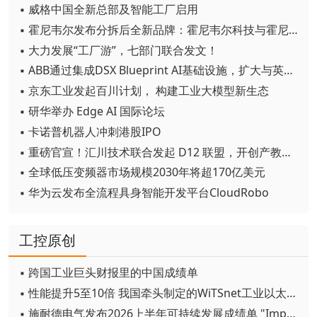
▪ 威格中国全新总部及智能工厂启用
▪ 霍尼韦尔发布分拆后全新品牌：霍尼韦尔科技与霍尼韦尔航空航天
▪ 大力发展“工厂游”，七部门联合发文！
▪ ABB通过集成DSX Blueprint AI基础设施，扩大与英伟达的合作
▪ 京东工业发起百川计划， 构建工业大模型新生态
▪ 研华举办 Edge AI 国际论坛
▪ 卡诺普机器人冲刺港股IPO
▪ 重磅官宣！汇川技术联合发起 D12 联盟，开创产教融合新范式
▪ 全球低压变频器市场规模2030年将超170亿美元
▪ 华为云发布全流程具身智能开发平台CloudRobo
工控原创
▪ 跨国工业巨头财报里的中国成绩单
▪ 性能提升5至10倍 我国牵头制定的WiTSnet工业以太网国际标准正式发布
▪ 施耐德电气发布2026上半年可持续发展成绩单 "Impact 2030"路线图开局稳健