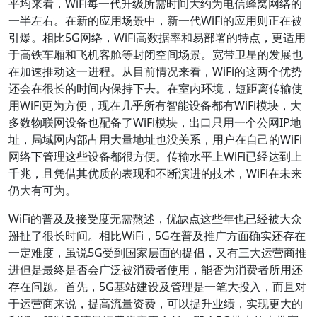
平均来看，WiFi每一代升级所需时间大约为电信蜂窝网络的
一半左右。在新的应用场景中，新一代WiFi的应用则正在被
引爆。相比5G网络，WiFi高数据率和易部署的特点，更适用
于高铁车厢和飞机客舱等封闭空间场景。宽带卫星的发展也
在加速推动这一进程。从目前情况来看，WiFi的这两个优势
还会在很长的时间内保持下去。在室内环境，短距离传输使
用WiFi更为方便，现在几乎所有智能设备都有WiFi模块，大
多数物联网设备也配备了WiFi模块，出口只用一个公网IP地
址，局域网内部占用大量地址也没关系，用户在自己的WiFi
网络下管理这些设备都很方便。传输水平上WiFi已经达到上
千兆，且凭借其优质的表现和不断演进的技术，WiFi在未来
仍大有可为。
WiFi的普及及接受度无需熬述，优缺点这些年也已经被大众
掰扯了很长时间。相比WiFi，5G在普及推广方面确实还存在
一定难度，虽说5G受到国家层面的提倡，又有三大运营商推
进但是最终是否会广泛被消费者使用，能否为消费者所用还
存在问题。首先，5G基站建设及管理是一笔大投入，而且对
于运营商来说，提高流量资费，可以提升业绩，实现更大的