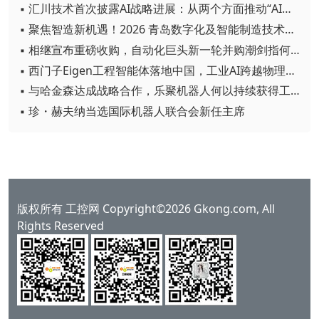
▪ 汇川技术首次披露AI战略进展：从两个方面推动“AI业务化”落地
▪ 聚焦智造新机遇！2026 青岛数字化及智能制造技术论坛圆满落幕
▪ 相继宣布重磅收购，自动化巨头新一轮并购潮剑指何方？
▪ 西门子Eigen工程智能体落地中国，工业AI跨越物理世界“确定性”拐点
▪ 与哈金森达成战略合作，乐聚机器人何以持续获得工业巨头青睐？
▪ 珍・赫夫纳当选国际机器人联合会新任主席
版权所有 工控网 Copyright©2026 Gkong.com, All
Rights Reserved