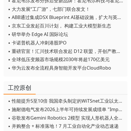
▪ 霍尼韦尔发布分拆后全新品牌：霍尼韦尔科技与霍尼韦尔航空航天
▪ 大力发展“工厂游”，七部门联合发文！
▪ ABB通过集成DSX Blueprint AI基础设施，扩大与英伟达的合作
▪ 京东工业发起百川计划， 构建工业大模型新生态
▪ 研华举办 Edge AI 国际论坛
▪ 卡诺普机器人冲刺港股IPO
▪ 重磅官宣！汇川技术联合发起 D12 联盟，开创产教融合新范式
▪ 全球低压变频器市场规模2030年将超170亿美元
▪ 华为云发布全流程具身智能开发平台CloudRobo
工控原创
▪ 性能提升5至10倍 我国牵头制定的WiTSnet工业以太网国际标准正式发布
▪ 施耐德电气发布2026上半年可持续发展成绩单 "Impact 2030"路线图开局稳健
▪ 谷歌发布Gemini Robotics 2模型 实现人形机器人全身智能控制突破
▪ 并购整合 + 标准落地！7 月工业自动化产业动态速递