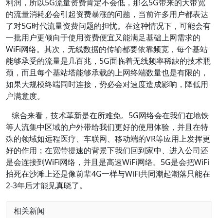
利润，所以5G流量资费肯定不会低，那么5G带来的大带宽
的流量消耗必会引起资费暴涨的问题，当前许多用户都表达
了对5G时代流量资费问题的担忧。在这种情况下，可能会有
一批用户更倾向于使用资费便宜又能满足基础上网需求的
WiFi网络。其次，无线数据的传输都要依靠频宽，每个基站
能够承受的流量是几百兆，5G面临着无线频率稀缺的技术瓶
颈，而且每个基站塔能够承载的上网终端数量也是有限的，
如果大规模终端同时连接，势必会对速度造成影响，降低用
户满意度。
综合来看，技术革新是在所难免。5G网络会在我们在地铁
等人流集中区域的户外带给我们更好的使用体验，并且在特
殊的领域如远程医疗、车联网、移动端的VR等应用上发挥更
好的作用；在宽带提速的背景下我们回到家中、进入公司还
是会连接到WiFi网络，并且是高速WiFi网络。5G是会把WiFi
拍死在沙滩上还是像前辈4G一样与WiFi共同潮起潮落只能在
2-3年后才能见真晓了。
相关新闻