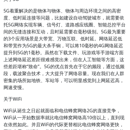
5G着重解决的是物体与物体、物体与周边环境之间的高密
度、低时延连接等问题，比如建设自动驾驶城市，就需要依
托5G网络实现车辆、信号灯、道路感应线圈、智能总控平台
间的无缝连接和互动，且时延需要在毫秒级别。5G最为重要
的3个应用场景是大带宽、万物互联、低时延。网络延迟低
和带宽作为5G的最大杀手锏，可以将10毫秒的4G网络延迟
提升到5G的1毫秒。虽然在下载文件、玩游戏等手游端方面
上述网络延迟差距很难感觉出来，但在人工智能等方面，这
些差距堪称“致命”。5G的优点首先在于它的频段，通过低频
段，载波聚合技术，大大提升了网络容量。现在我们在人群
密集的场所如地铁、车站等，可以明显感觉到上网延迟高，
网速变慢。
关于WiFi
WiFi从诞生之日起就面临和电信蜂窝网络2G的直接竞争，
WiFi从一开始数据率就比电信蜂窝网络高10倍以上，直到现
在依然如此。并且WiFi的代际更替相比电信蜂窝网络更快，