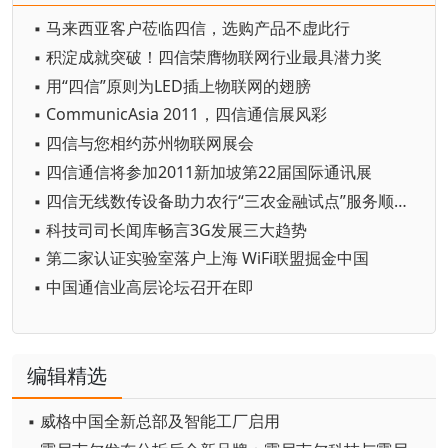
▪ 马来西亚客户莅临四信，选购产品不虚此行
▪ 积淀成就突破！四信荣膺物联网行业最具潜力奖
▪ 用“四信”原则为LED插上物联网的翅膀
▪ CommunicAsia 2011，四信通信展风彩
▪ 四信与您相约苏州物联网展会
▪ 四信通信将参加2011新加坡第22届国际通讯展
▪ 四信无线数传设备助力农行“三农金融试点”服务顺利开通
▪ 科技司司长闻库畅言3G发展三大趋势
▪ 第二家认证实验室落户上海 WiFi联盟掘金中国
▪ 中国通信业高层论坛召开在即
编辑精选
▪ 威格中国全新总部及智能工厂启用