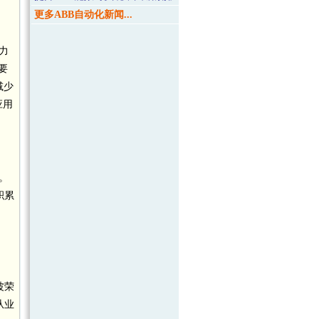
更多ABB自动化新闻...
力
要
减少
应用
。
积累
波荣
从业