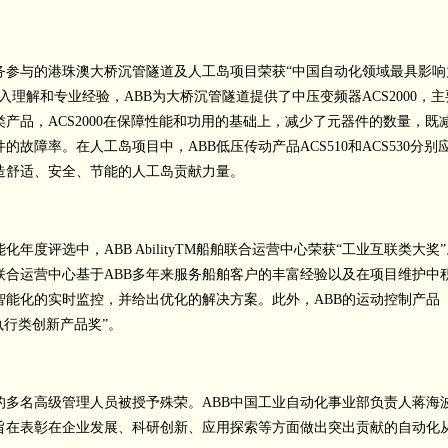
务参与的港珠澳大桥沉管隧道及人工岛项目荣获“中国自动化领域最具影响
理解和专业经验，ABB为大桥沉管隧道提供了中压变频器ACS2000，主
产品，ACS2000在保障性能和功用的基础上，减少了元器件的数量，既
故障率。在人工岛项目中，ABB低压传动产品ACS510和ACS530分别
造舒适、安全、节能的人工岛贡献力量。
度评选中，ABB AbilityTM船舶联合运营中心荣获“工业互联类大奖”
舶联合运营中心基于ABB多年来服务船舶客户的丰富经验以及在项目维护中
智能化的实时监控，并给出优化的解决方案。此外，ABB的运动控制产品
动与执行类创新产品奖”。
的多名高级管理人员被授予殊荣。ABB中国工业自动化事业部负责人蒋海
旨在表彰在企业发展、科研创新、应用探索等方面做出突出贡献的自动化