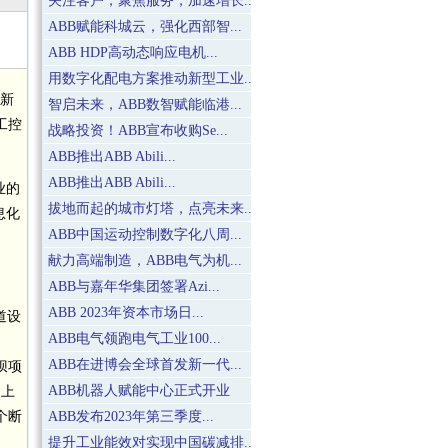
关注客户，聚焦服务，加速增长...
ABB赋能科城云，强化西部智...
ABB HDP高动态响应电机...
用数字化配电方案推动新型工业...
创新
智启未来，ABB数智赋能临港...
工控
战略投资！ABB宣布收购Se...
ABB推出ABB Abili...
ABB推出ABB Abili...
业的
拔地而起的城市灯塔，点亮未来...
息化
ABB中国运动控制数字化八周...
献力高端制造，ABB电气为机...
ABB与嘉年华集团签署Azi...
ABB 2023年资本市场日...
道设
ABB电气领跑电气工业100...
ABB在进博会全球首发新一代...
坝项
ABB机器人赋能中心正式开业
础上
个断
ABB发布2023年第三季度...
提升工业能效对实现中国碳减排...