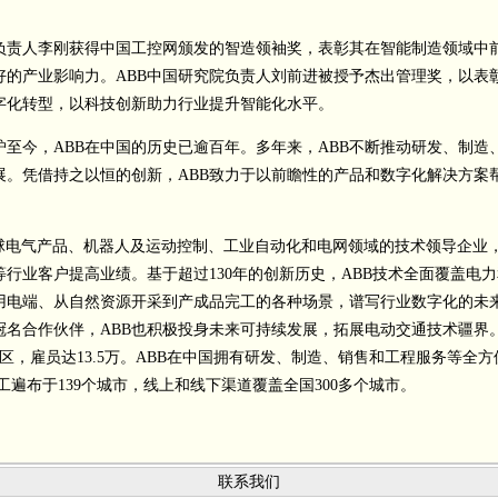
部负责人李刚获得中国工控网颁发的智造领袖奖，表彰其在智能制造领域中
好的产业影响力。ABB中国研究院负责人刘前进被授予杰出管理奖，以表
字化转型，以科技创新助力行业提升智能化水平。
锅炉至今，ABB在中国的历史已逾百年。多年来，ABB不断推动研发、制造
展。凭借持之以恒的创新，ABB致力于以前瞻性的产品和数字化解决方案
s Ex）是全球电气产品、机器人及运动控制、工业自动化和电网领域的技术领导企业
行业客户提高业绩。基于超过130年的创新历史，ABB技术全面覆盖电力
用电端、从自然资源开采到产成品完工的各种场景，谱写行业数字化的未
冠名合作伙伴，ABB也积极投身未来可持续发展，拓展电动交通技术疆界
地区，雇员达13.5万。ABB在中国拥有研发、制造、销售和工程服务等全方
员工遍布于139个城市，线上和线下渠道覆盖全国300多个城市。
联系我们