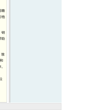
前瞻
彰他
、销
帮助
，致
和
来。
。
位