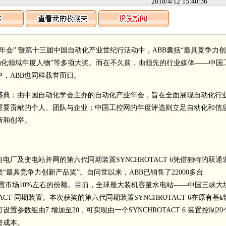
2018/4/12 15:40:36
业年会” 暨第十三届中国自动化产业世纪行活动中，ABB囊括“最具竞争力
自动化领域年度人物”等多项大奖。而在不久前，由领先的行业媒体——中国
，ABB也同样载誉而归。
盛典：由中国自动化学会主办的自动化产业年会，旨在全面展现自动化行
重要贡献的个人、团队与企业；中国工控网的年度评选则立足自动化和信
新和创举。
电厂及变电站并网的第六代同期装置SYNCHROTACT 6凭借独特的双通
最具竞争力创新产品奖”。自问世以来，ABB已销售了22000多台
期装置市场10%左右的份额。目前，全球最大装机容量水电站——中国三峡大
ACT 同期装置。本次获奖的第六代同期装置SYNCHROTACT 6在原有基
参数组由7 增加至20，可实现由一个SYNCHROTACT 6 装置控制20
资成本。