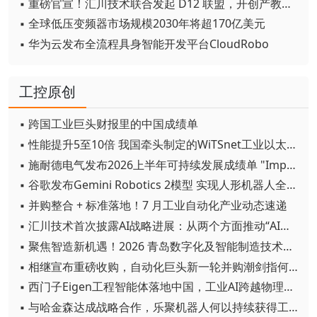
▪ 重磅官宣！汇川技术联合发起 D12 联盟，开创产教融合新范式
▪ 全球低压变频器市场规模2030年将超170亿美元
▪ 华为云发布全流程具身智能开发平台CloudRobo
工控原创
▪ 跨国工业巨头财报里的中国成绩单
▪ 性能提升5至10倍 我国牵头制定的WiTSnet工业以太网国际标准正式发布
▪ 施耐德电气发布2026上半年可持续发展成绩单 "Impact 2030"路线图开局稳健
▪ 谷歌发布Gemini Robotics 2模型 实现人形机器人全身智能控制突破
▪ 并购整合 + 标准落地！7 月工业自动化产业动态速递
▪ 汇川技术首次披露AI战略进展：从两个方面推动“AI业务化”落地
▪ 聚焦智造新机遇！2026 青岛数字化及智能制造技术论坛圆满落幕
▪ 相继宣布重磅收购，自动化巨头新一轮并购潮剑指何方？
▪ 西门子Eigen工程智能体落地中国，工业AI跨越物理世界“确定性”拐点
▪ 与哈金森达成战略合作，乐聚机器人何以持续获得工业巨头青睐？