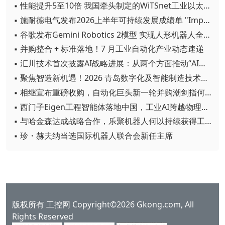
▪ 性能提升5至10倍 我国牵头制定的WiTSnet工业以太网国际标准正式发布
▪ 施耐德电气发布2026上半年可持续发展成绩单 "Impact 2030"路线图开局稳健
▪ 谷歌发布Gemini Robotics 2模型 实现人形机器人全身智能控制突破
▪ 并购整合 + 标准落地！7 月工业自动化产业动态速递
▪ 汇川技术首次披露AI战略进展：从两个方面推动“AI业务化”落地
▪ 聚焦智造新机遇！2026 青岛数字化及智能制造技术论坛圆满落幕
▪ 相继宣布重磅收购，自动化巨头新一轮并购潮剑指何方？
▪ 西门子Eigen工程智能体落地中国，工业AI跨越物理世界“确定性”拐点
▪ 与哈金森达成战略合作，乐聚机器人何以持续获得工业巨头青睐？
▪ 珍・赫夫纳当选国际机器人联合会新任主席
版权所有 工控网 Copyright©2026 Gkong.com, All
Rights Reserved