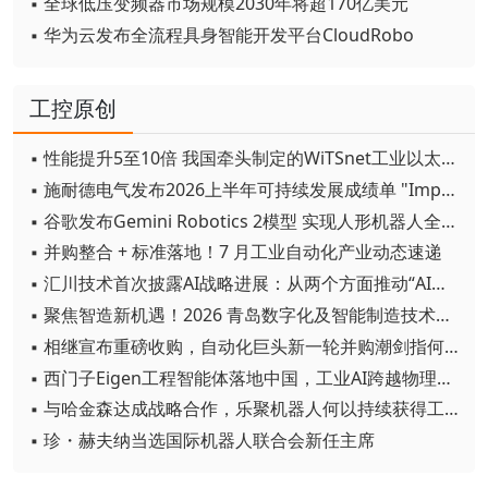
▪ 全球低压变频器市场规模2030年将超170亿美元
▪ 华为云发布全流程具身智能开发平台CloudRobo
工控原创
▪ 性能提升5至10倍 我国牵头制定的WiTSnet工业以太网国际标准正式发布
▪ 施耐德电气发布2026上半年可持续发展成绩单 "Impact 2030"路线图开局稳健
▪ 谷歌发布Gemini Robotics 2模型 实现人形机器人全身智能控制突破
▪ 并购整合 + 标准落地！7 月工业自动化产业动态速递
▪ 汇川技术首次披露AI战略进展：从两个方面推动“AI业务化”落地
▪ 聚焦智造新机遇！2026 青岛数字化及智能制造技术论坛圆满落幕
▪ 相继宣布重磅收购，自动化巨头新一轮并购潮剑指何方？
▪ 西门子Eigen工程智能体落地中国，工业AI跨越物理世界“确定性”拐点
▪ 与哈金森达成战略合作，乐聚机器人何以持续获得工业巨头青睐？
▪ 珍・赫夫纳当选国际机器人联合会新任主席