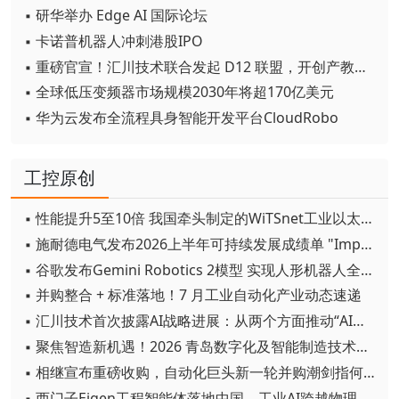
▪ 研华举办 Edge AI 国际论坛
▪ 卡诺普机器人冲刺港股IPO
▪ 重磅官宣！汇川技术联合发起 D12 联盟，开创产教融合新范式
▪ 全球低压变频器市场规模2030年将超170亿美元
▪ 华为云发布全流程具身智能开发平台CloudRobo
工控原创
▪ 性能提升5至10倍 我国牵头制定的WiTSnet工业以太网国际标准正式发布
▪ 施耐德电气发布2026上半年可持续发展成绩单 "Impact 2030"路线图开局稳健
▪ 谷歌发布Gemini Robotics 2模型 实现人形机器人全身智能控制突破
▪ 并购整合 + 标准落地！7 月工业自动化产业动态速递
▪ 汇川技术首次披露AI战略进展：从两个方面推动“AI业务化”落地
▪ 聚焦智造新机遇！2026 青岛数字化及智能制造技术论坛圆满落幕
▪ 相继宣布重磅收购，自动化巨头新一轮并购潮剑指何方？
▪ 西门子Eigen工程智能体落地中国，工业AI跨越物理世界“确定性”拐点