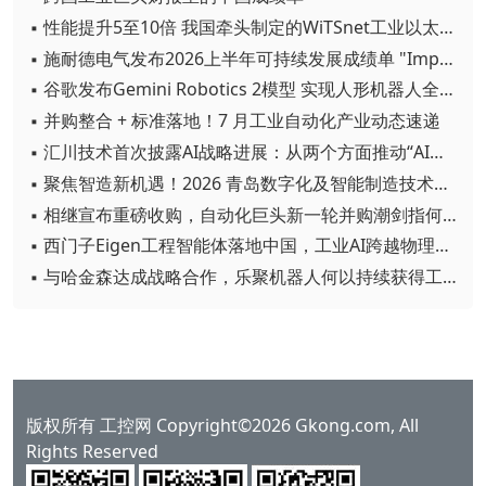
▪ 性能提升5至10倍 我国牵头制定的WiTSnet工业以太网国际标准正式发布
▪ 施耐德电气发布2026上半年可持续发展成绩单 "Impact 2030"路线图开局稳健
▪ 谷歌发布Gemini Robotics 2模型 实现人形机器人全身智能控制突破
▪ 并购整合 + 标准落地！7 月工业自动化产业动态速递
▪ 汇川技术首次披露AI战略进展：从两个方面推动“AI业务化”落地
▪ 聚焦智造新机遇！2026 青岛数字化及智能制造技术论坛圆满落幕
▪ 相继宣布重磅收购，自动化巨头新一轮并购潮剑指何方？
▪ 西门子Eigen工程智能体落地中国，工业AI跨越物理世界“确定性”拐点
▪ 与哈金森达成战略合作，乐聚机器人何以持续获得工业巨头青睐？
版权所有 工控网 Copyright©2026 Gkong.com, All
Rights Reserved