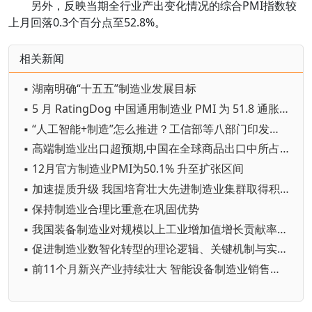
另外，反映当期全行业产出变化情况的综合PMI指数较
上月回落0.3个百分点至52.8%。
相关新闻
▪ 湖南明确“十五五”制造业发展目标
▪ 5 月 RatingDog 中国通用制造业 PMI 为 51.8 通胀压力半年来首次缓解
▪ “人工智能+制造”怎么推进？工信部等八部门印发专项行动实施意见
▪ 高端制造业出口超预期,中国在全球商品出口中所占份额有望持续增加
▪ 12月官方制造业PMI为50.1% 升至扩张区间
▪ 加速提质升级 我国培育壮大先进制造业集群取得积极进展
▪ 保持制造业合理比重意在巩固优势
▪ 我国装备制造业对规模以上工业增加值增长贡献率达59.4%
▪ 促进制造业数智化转型的理论逻辑、关键机制与实践路径
▪ 前11个月新兴产业持续壮大 智能设备制造业销售收入同比增长28.2%