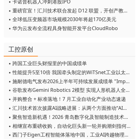
▪ 卡诺普机器人冲刺港股IPO
▪ 重磅官宣！汇川技术联合发起 D12 联盟，开创产教融合新范式
▪ 全球低压变频器市场规模2030年将超170亿美元
▪ 华为云发布全流程具身智能开发平台CloudRobo
工控原创
▪ 跨国工业巨头财报里的中国成绩单
▪ 性能提升5至10倍 我国牵头制定的WiTSnet工业以太网国际标准正式发布
▪ 施耐德电气发布2026上半年可持续发展成绩单 "Impact 2030"路线图开局稳健
▪ 谷歌发布Gemini Robotics 2模型 实现人形机器人全身智能控制突破
▪ 并购整合 + 标准落地！7 月工业自动化产业动态速递
▪ 汇川技术首次披露AI战略进展：从两个方面推动“AI业务化”落地
▪ 聚焦智造新机遇！2026 青岛数字化及智能制造技术论坛圆满落幕
▪ 相继宣布重磅收购，自动化巨头新一轮并购潮剑指何方？
▪ 西门子Eigen工程智能体落地中国，工业AI跨越物理世界“确定性”拐点