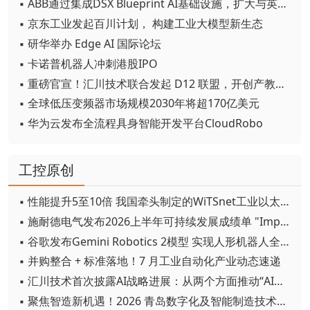
▪ ABB通过集成DSX Blueprint AI基础设施，扩大与英伟达的合作
▪ 京东工业发起百川计划， 构建工业大模型新生态
▪ 研华举办 Edge AI 国际论坛
▪ 卡诺普机器人冲刺港股IPO
▪ 重磅官宣！汇川技术联合发起 D12 联盟，开创产教融合新范式
▪ 全球低压变频器市场规模2030年将超170亿美元
▪ 华为云发布全流程具身智能开发平台CloudRobo
工控原创
▪ 性能提升5至10倍 我国牵头制定的WiTSnet工业以太网国际标准正式发布
▪ 施耐德电气发布2026上半年可持续发展成绩单 "Impact 2030"路线图开局稳健
▪ 谷歌发布Gemini Robotics 2模型 实现人形机器人全身智能控制突破
▪ 并购整合 + 标准落地！7 月工业自动化产业动态速递
▪ 汇川技术首次披露AI战略进展：从两个方面推动“AI业务化”落地
▪ 聚焦智造新机遇！2026 青岛数字化及智能制造技术论坛圆满落幕