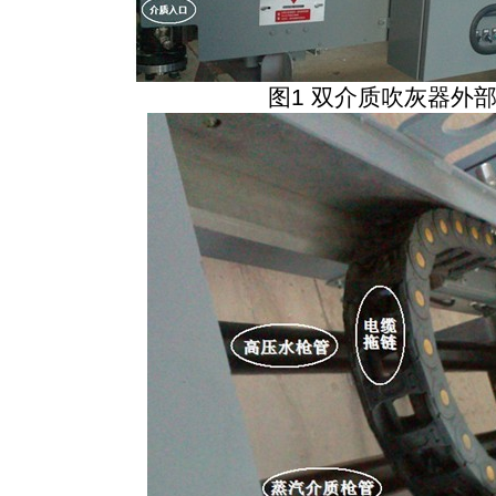
图1 双介质吹灰器
外