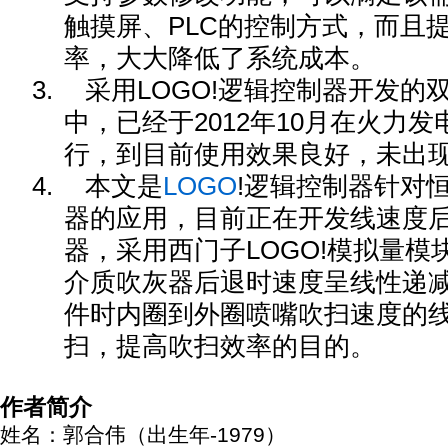
触摸屏、PLC的控制方式，而且
率，大大降低了系统成本。
3.
采用LOGO!逻辑控制器开发的
中，已经于2012年10月在火力
行，到目前使用效果良好，未出
4.
本文是
LOGO
!逻辑控制器针对
器的应用，目前正在开发线速度
器，采用西门子LOGO!模拟量
介质吹灰器后退时速度呈线性递
件时内圈到外圈喷嘴吹扫速度的
扫，提高吹扫效率的目的。
作者简介
姓名：郭合伟（出生年-1979）