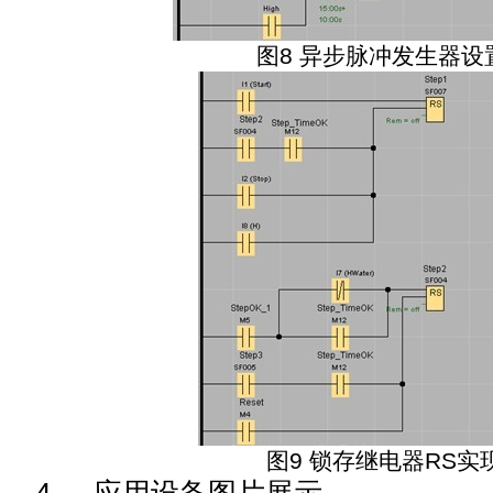
图
8
异步脉冲发生器设
图
9
锁存继电器
RS
实