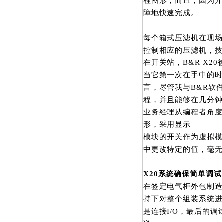
程图形，而且，因为
障地快速完成。
每个箱式压滤机在现场均采
控制相应的压滤机，技
在开关站，B&R X2
当它第一次在手中的时
言，尽管我与B&R软
程，并且能够在几分钟
业务经理从编程者角度
形，采用显示
模块的开关作为虚拟
中更改特定的值，毫无
X20
系统确保简单调试
在签定电气柜外包制造
持下对整个组装系统进
是连接I/O，最后的