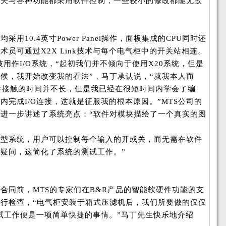
开关与各种功能都采用软件控制，一些较小的修改都能无故
用10.4英寸Power Panel操作，面板集成的CPU同时还
术员可通过X2X Link技术与每个电气柜中的开关站相连。
0被用作I/O系统，“起初我们并不倾向于使用X20系统，但是
候，我开始改变我的看法”，马丁承认说，“就我本人而
件接触的时间并不长，但是我已经在很短时间内学会了编
内完成I/O连接，这就是征服我的根本原因。”MTS公司的
进一步讲述了系统亮点：“软件对模块描绘了一个真实的图
模型系统，用户可以控制每个输入的开或关，而无需在软件
疑问，这简化了系统的测试工作。”
合同前，MTS的专家们在B&R产品的智能软硬件功能的支
行检查，“电气柜安装于箱式压滤机后，我们所要做的仅仅
调试工作便是一项简单快捷的事情。”马丁先生快乐地介绍