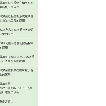
贝加莱伺服系统在钢丝帘布
裁断机上的应用
贝加莱过程控制系统在单县
生物发电工程的应用
B&R产品在车辆通行收费系
统中的应用
B&R伺服马达在智能钻探中
的应用
贝加莱(B&R)APROL DCS系
统在医药行业的应用
贝加莱控制系统在纺丝设备
上的应用
贝加莱用
POWERLINK+APROL系统
改纤维生产设备
更多方案...