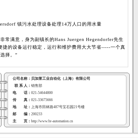
Enzersdorf 镇污水处理设备处理14万人口的用水量
意，身为副镇长的Hans Juergen Hegendorfer先生
便捷的设备运行稳定，运行和维护费用大大节省-----一个真
选择。”
公司名称：
贝加莱工业自动化（上海）有限公司
联 系 人：
销售部
电 话：
021-54644800
传 真：
021-33675666
地 址：
上海市田林路487号宝石园21号楼
邮 编：
200233
主 页：
http://www.br-automation.cn