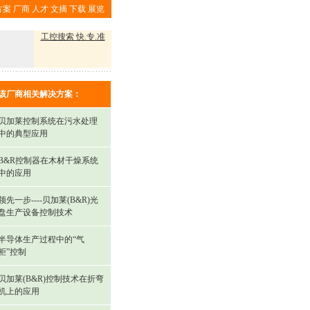
方案
厂商
人才
文摘
下载
展览
工控搜索 快.专.准
该厂商相关解决方案：
贝加莱控制系统在污水处理
中的典型应用
B&R控制器在木材干燥系统
中的应用
领先一步----贝加莱(B&R)光
盘生产设备控制技术
半导体生产过程中的“气
柜”控制
贝加莱(B&R)控制技术在折弯
机上的应用