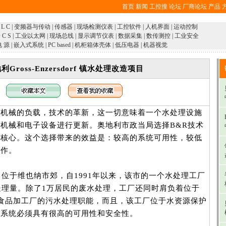
首页
新闻
工控搜
论坛
厂商论坛
产品
 L C
|
变频器与传动
|
传感器
|
现场检测仪表
|
工控软件
|
人机界面
|
运动控制
 C S
|
工业以太网
|
现场总线
|
显示调节仪表
|
数据采集
|
数传测控
|
工业安全
电 源
|
嵌入式系统
|
PC based
|
机柜箱体壳体
|
低压电器
|
机器视觉
利Gross-Enzersdorf 镇水处理改造项目
，机械的负载，技术的革新，这一切意味着一个水处理设施
机械和电子设备进行更新。奥地利市政当局选择B&R技术
制核心。这个选择带来的效益是：较高的系统可用性，较低
操作。
dorf 镇，位于维也纳市郊，自1991年以来，该市的一个水处理工厂
处理量。除了1万居民的废水处理，工厂还同时肩负着位于
个大型食品加工厂的污水处理职能，而且，该工厂位于水资源保护
着系统必须具有很高的可用性和安全性。