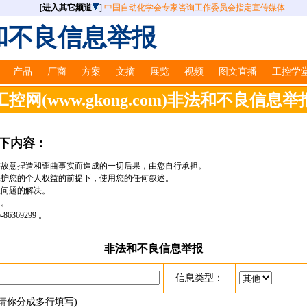
[
进入其它频道
]
中国自动化学会专家咨询工作委员会指定宣传媒体
和不良信息举报
产品
厂商
方案
文摘
展览
视频
图文直播
工控学
控网(www.gkong.com)非法和不良信息
下内容：
您故意捏造和歪曲事实而造成的一切后果，由您自行承担。
保护您的个人权益的前提下，使用您的任何叙述。
报问题的解决。
容。
369299 。
非法和不良信息举报
信息类型：
请你分成多行填写)