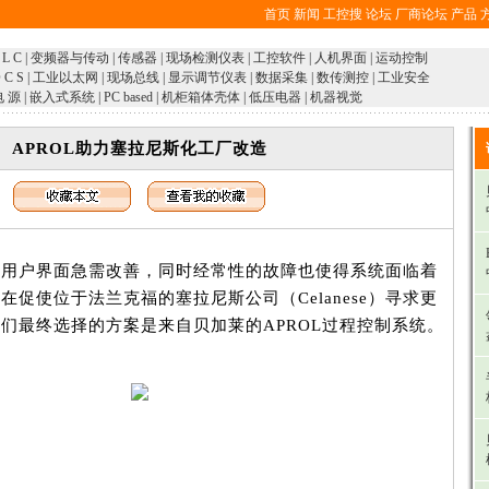
首页
新闻
工控搜
论坛
厂商论坛
产品
 L C
|
变频器与传动
|
传感器
|
现场检测仪表
|
工控软件
|
人机界面
|
运动控制
 C S
|
工业以太网
|
现场总线
|
显示调节仪表
|
数据采集
|
数传测控
|
工业安全
电 源
|
嵌入式系统
|
PC based
|
机柜箱体壳体
|
低压电器
|
机器视觉
APROL助力塞拉尼斯化工厂改造
现用户界面急需改善，同时经常性的故障也使得系统面临着
促使位于法兰克福的塞拉尼斯公司（Celanese）寻求更
们最终选择的方案是来自贝加莱的APROL过程控制系统。