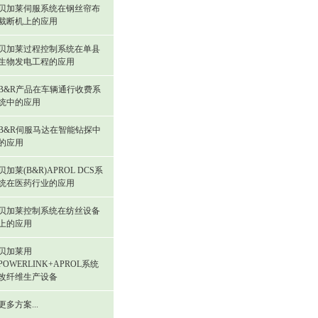
贝加莱伺服系统在钢丝帘布
裁断机上的应用
贝加莱过程控制系统在单县
生物发电工程的应用
B&R产品在车辆通行收费系
统中的应用
B&R伺服马达在智能钻探中
的应用
贝加莱(B&R)APROL DCS系
统在医药行业的应用
贝加莱控制系统在纺丝设备
上的应用
贝加莱用
POWERLINK+APROL系统
改纤维生产设备
更多方案...