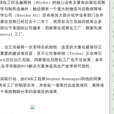
球化工巨头赫斯特（Höchst）的核心业务主要来自塞拉尼斯
化学与制药设施外，她还拥有一个庞大的物流与后勤保障体
公司（Hoechst AG）宣布将其大部分化学业务部门合并
为塞拉尼斯已经过去十二年了，然而在法兰克福仍然有众多
总部位于美国的公司服务：四家塞拉尼斯化工厂，两家乳液
inova）工厂。
后，法兰克福再一次变得生机勃勃，这里的大量在建项目正
重要的建设项目是，其子公司泰科纳（Ticona）正在将它
erbach迁往法兰克福。四家塞拉尼斯化工厂也不甘寂寞：多年
直在寻求新的PCS解决方案来提高生产效率和可靠性。
行动，由EMR工程师Stephan Hannappel和他的同事
m牵头，将各工厂控制室合并，并发起一项现代化改造项目，最终使
各个系统都能分享到该项目的成果。