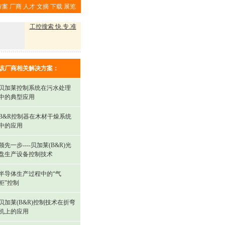
方案
厂商
人才
文摘
下载
展览
工控搜索 快.专.准
该厂商相关解决方案：
贝加莱控制系统在污水处理
中的典型应用
B&R控制器在木材干燥系统
中的应用
领先一步----贝加莱(B&R)光
盘生产设备控制技术
半导体生产过程中的“气
柜”控制
贝加莱(B&R)控制技术在折弯
机上的应用