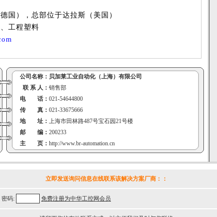
（德国），总部位于达拉斯（美国）
工、工程塑料
com
公司名称：
贝加莱工业自动化（上海）有限公司
联 系 人：
销售部
电 话：
021-54644800
传 真：
021-33675666
地 址：
上海市田林路487号宝石园21号楼
邮 编：
200233
主 页：
http://www.br-automation.cn
立即发送询问信息在线联系该解决方案厂商：
：
密码:
免费注册为中华工控网会员