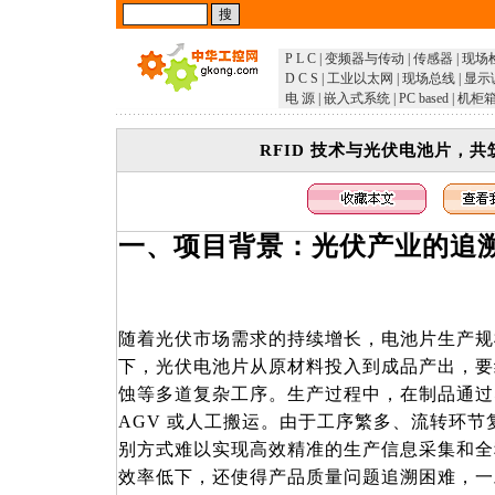
P L C
|
变频器与传动
|
传感器
|
现场
D C S
|
工业以太网
|
现场总线
|
显示
电 源
|
嵌入式系统
|
PC based
|
机柜
RFID 技术与光伏电池片，
一、项目背景：光伏产业的追
随着光伏市场需求的持续增长，电池片生产规
下，光伏电池片从原材料投入到成品产出，要
蚀等多道复杂工序。生产过程中，在制品通过
AGV 或人工搬运。由于工序繁多、流转环
别方式难以实现高效精准的生产信息采集和全
效率低下，还使得产品质量问题追溯困难，一