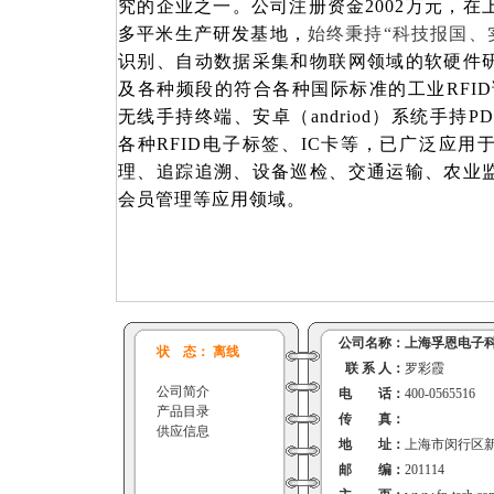
究的企业之一。公司注册资金2002万元，在上
多平米生产研发基地，
始终秉持
“科技报国、
识别、自动数据采集和物联网领域的软硬件
及各种频段的符合各种国际标准的工业RFID
无线手持终端、安卓（andriod）系统手持P
各种RFID电子标签、IC卡等，已广泛应
理、追踪追溯、设备巡检、交通运输、农业
会员管理等应用领域。
公司名称：
上海孚恩电子
状 态： 离线
联 系 人：
罗彩霞
公司简介
电 话：
400-0565516
产品目录
传 真：
供应信息
地 址：
上海市闵行区新骏
邮 编：
201114