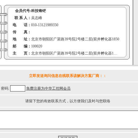
会员代号:
科技锋铓
联 系 人：
吴志峰
电 话：
010-13121989350
传 真：
地 址：
北京市朝阳区广渠路39号院2号楼二层(双井孵化器1850
邮 编：
100020
主 页：
北京市朝阳区广渠路39号院2号楼二层(双井孵化器1850
立即发送询问信息在线联系该解决方案厂商：
：
密码:
免费注册为中华工控网会员
请留下您的有效联系方式，以方便我们及时与您联络