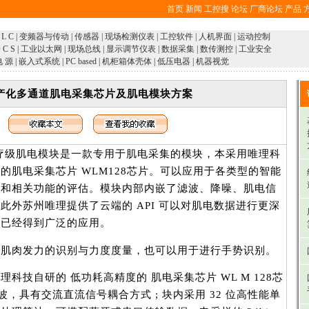
首页
新闻
工控搜
论坛
厂商论坛
产品
 L C
|
变频器与传动
|
传感器
|
现场检测仪表
|
工控软件
|
人机界面
|
运动控制
 C S
|
工业以太网
|
现场总线
|
显示调节仪表
|
数据采集
|
数传测控
|
工业安全
电 源
|
嵌入式系统
|
PC based
|
机柜箱体壳体
|
低压电器
|
机器视觉
产化多通道肌电采集芯片及肌电模块方案
 3 医疗级肌电模块是一款专用于肌电采集的模块，本采用唯理科
的肌电采集芯片 WLM128芯片。可以应用于各类型的智能
集和相关功能的评估。模块内部内嵌了滤波、降噪、肌电信
此外苏州唯理提供了云端的 API 可以对肌电数据进行更深
过已经得到广泛的应用。
现肌肉发力的识别与力度度量，也可以用于进行手势识别。
科技自研的 低功耗高精度的 肌电采集芯片 WL M 128芯
波，具有交流直流信号耦合方式 ; 块内采用 32 位高性能单