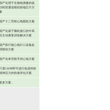
国产化用于生物电测量的低
功耗双通道模拟前端芯片方
案
国产十二导联心电图机方案
国产化基于脑机接口的中风
后主动康复训练解决方案
国产医疗级心电ECG采集处
理模块方案
国产化单导联手持心电方案
只需1分钟即可进行焦虑抑郁
精神压力的快速评估方案
更多方案...