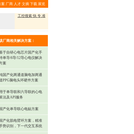
方案
厂商
人才
文摘
下载
展览
工控搜索 快.专.准
该厂商相关解决方案：
基于自研心电芯片国产化手
持单导/6导/12导心电仪解决
方案
纯国产化两通道脑电加两通
道PPG脑电头环硬件方案
用于单导联和六导联的心电
算法及API服务
国产化单导联心电贴方案
国产化肌电臂环方案，精准
手势识别，下一代交互系统