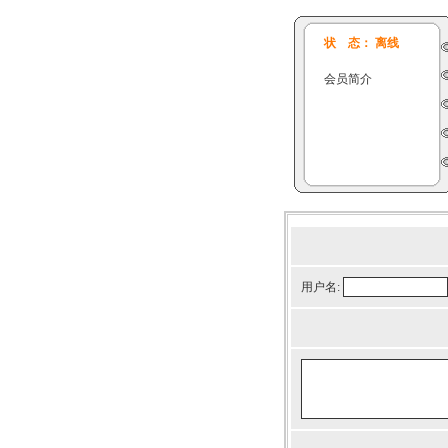
状 态： 离线
会员简介
用户名: