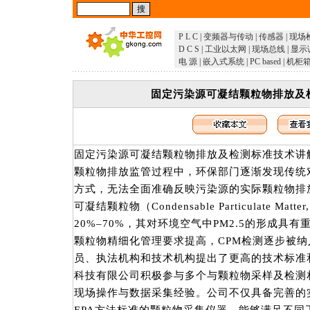
P L C
|
变频器与传动
|
传感器
|
现场
D C S
|
工业以太网
|
现场总线
|
显示
电 源
|
嵌入式系统
|
PC based
|
机柜
固定污染源可凝结颗粒物排放及
固定污染源可凝结颗粒物排放及检测标准技术讲解
颗粒物排放监管过程中，环保部门逐渐发现传统
方式，无法全面准确反映污染源的实际颗粒物排
可凝结颗粒物（Condensable Particulate M
20%–70%，其对环境空气中PM2.5的形成具
颗粒物精细化管理要求提高，CPM检测逐步被
员、执法机构和技术机构提出了更高的技术标准
科技有限公司积极参与多个与颗粒物采样及检测
现场操作与数据采集经验。公司不仅具备完善的