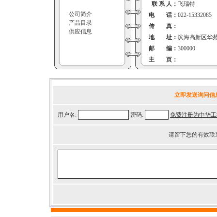
联 系 人：
飞瑞特
公司简介
电 话：
022-15332085
产品目录
传 真：
供应信息
地 址：
滨海高新区华
邮 编：
300000
主 页：
立即发送询问信
用户名:
密码:
免费注册为中华工
请留下您的有效联