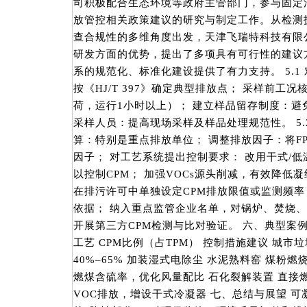
司积极配合生态环境等政府主管部门，参与固定
放管控相关政策建议的研究与制定工作。从检测
查合规性的多维角度出发，天津飞瑞特科技有限
研发方面的优势，提出了多项具有可行性的建议
系的规范化、标准化建设提供了有力支持。 5.1
按《HJ/T 397》确定典型排放点； 采样前工况
荷，运行1小时以上）； 建立样品留存制度：避
采样人员：提高现场采样及样品处理规范性。 5.
算：特别是重点排放单位； 调整排放因子：将FP
因子； 对工艺系统提出控制要求： 改用干式/
以控制CPM； 加强VOCs源头削减，有效降低凝
在排污许可中单独设定CPM排放限值或监测频率
依据； 纳入重点监管企业名单，对锅炉、焚烧、
开展第三方CPM检测与比对验证。 六、典型案
工艺 CPM比例（占TPM） 控制措施建议 城市
40%–65% 加装湿式电除尘 水泥熟料窑 煤粉燃烧
燃煤含硫率，优化风量配比 石化裂解装置 直接燃烧
VOC排放，增设干式冷凝器 七、总结与展望 