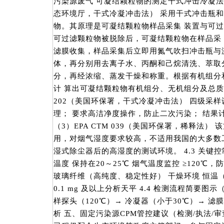
污染源废气 可凝结颗粒物的测定干式冲击冷凝法
态环境厅，干式冷凝冲击法） 采用干式冲击瓶
物。其原理是可凝结颗粒物样品采集 装置与可
可过滤颗粒物被脱除后，可凝结颗粒物在样品采
滤膜收集，样品采集后立即用氮气吹扫冲击瓶与
体，再分别用去离子水、丙酮和己烷清洗、萃取
分，再经浓缩、蒸发干燥和称重。根据有机组分
计 算出可凝结颗粒物有机组分、无机组分及总质量浓度
202（美国环保署，干式冷凝冲击法） 四级采
理； 要求高洁净度操作，防止二次污染； 结果
（3）EPA CTM 039（美国环保署，稀释法
用，对烟气湿度要求较高，不适用我国的大多数
湿式除尘器后的高湿度的测试环境。 4.3 关键控
温度 保持在20～25℃ 烟气温度监控 ≥120℃，
玻璃纤维（高纯度、稳定性好） 干燥环境 恒温（
0.1 mg 及以上分析天平 4.4 检测流程简要图
样探头（120℃）→ 冷凝器（小于30℃）→ 滤膜 
析 五、固定污染源CPM管控建议（检测/执法/