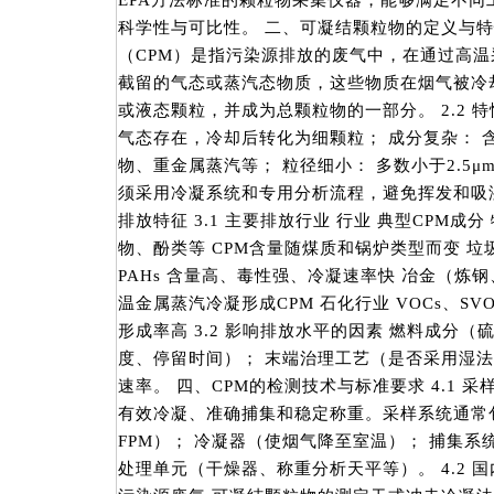
EPA方法标准的颗粒物采集仪器，能够满足不同
科学性与可比性。 二、可凝结颗粒物的定义与特性 
（CPM）是指污染源排放的废气中，在通过高
截留的气态或蒸汽态物质，这些物质在烟气被冷
或液态颗粒，并成为总颗粒物的一部分。 2.2 
气态存在，冷却后转化为细颗粒； 成分复杂： 
物、重金属蒸汽等； 粒径细小： 多数小于2.5μm
须采用冷凝系统和专用分析流程，避免挥发和吸湿
排放特征 3.1 主要排放行业 行业 典型CPM成分
物、酚类等 CPM含量随煤质和锅炉类型而变 垃圾焚
PAHs 含量高、毒性强、冷凝速率快 冶金（炼钢、铸
温金属蒸汽冷凝形成CPM 石化行业 VOCs、SV
形成率高 3.2 影响排放水平的因素 燃料成分
度、停留时间）； 末端治理工艺（是否采用湿法
速率。 四、CPM的检测技术与标准要求 4.1 采
有效冷凝、准确捕集和稳定称重。采样系统通常
FPM）； 冷凝器（使烟气降至室温）； 捕集系
处理单元（干燥器、称重分析天平等）。 4.2 