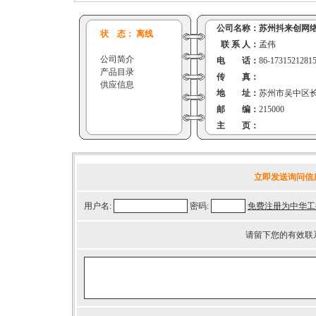
公司名称：
苏州抖来创网
状 态： 离线
联 系 人：
孟伟
公司简介
电 话：
86-1731521281
产品目录
传 真：
供应信息
地 址：
苏州市吴中区
邮 编：
215000
主 页：
立即发送询问信
用户名:
密码:
免费注册为中华工
请留下您的有效联