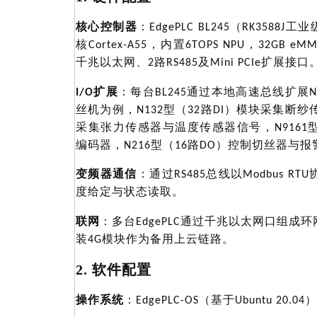
核心控制器
：
EdgePLC BL245（RK3588J工
核Cortex-A55，内置6TOPS NPU，32GB e
千兆以太网、2路RS485及Mini PCIe扩展接口
：每台
I/O扩展
BL245通过本地高速总线扩展
丝机为例，N132型（32路DI）模块采集断纱传
采集张力传感器与温度传感器信号，N916
编码器，N216型（16路DO）控制切丝器与
变频器通信
：通过
RS485总线以Modbus
度给定与状态读取。
联网
：多台
EdgePLC通过千兆以太网口组
装4G模块作为备用上云链路。
2. 软件配置
操作系统
：
EdgePLC-OS（基于Ubuntu 20.04