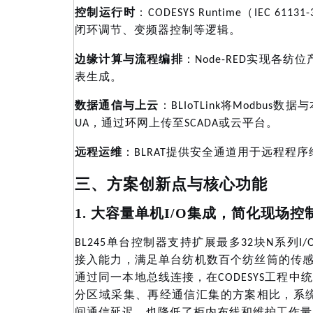
控制运行时
：
CODESYS Runtime（IEC 
闭环调节、变频器控制等逻辑。
边缘计算与流程编排
：
Node-RED实现各
表生成。
数据通信与上云
：
BLIoTLink将Modbus
UA，通过环网上传至SCADA或云平台。
远程运维
：
BLRAT提供安全通道用于远程程
三、方案创新点与核心功能
1. 大容量单机I/O集成，简化现场控
BL245单台控制器支持扩展最多32块N系列
接入能力，满足单台纺机数百个纺丝筒的传感
通过同一本地总线连接，在CODESYS工程中
分区域采集、再经通信汇集的方案相比，系
间通信延迟，也降低了柜内布线和维护工作量