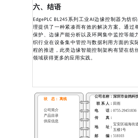
六、结语
EdgePLC BL245系列工业AI边缘控制器
理提供了一种紧凑而有效的解决方案。通过
保护、边缘产能分析以及环网集中监控等能
织行业在设备集中管控与数据利用方面的实
程的推进，此类边缘智能控制架构有望在纺
领域获得更多的应用实践。
公司名称：
深圳市金鸽科
状 态： 离线
联 系 人：
田雨
公司简介
电 话：
0755-29451836
产品目录
传 真：
供应信息
宝安区福海街
地 址：
五楼1号
邮 编：
518103