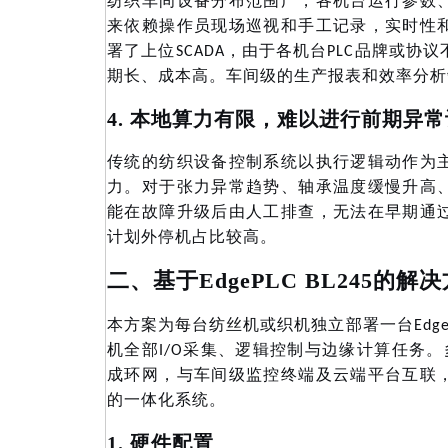
来依赖操作员现场巡视和手工记录，实时性
署了上位
SCADA，由于各机台PLC品牌或
期长、成本高。车间级的生产报表和效率分析
4. 本地算力有限，难以进行前期异
传统的纺织设备控制系统以执行逻辑动作为
力。对于张力异常趋势、轴承温度缓慢升高
能在故障升级后由人工排查，无法在早期通
计划外停机占比较高。
二、基于
EdgePLC BL245的
本方案为每台纺丝机或织机独立部署一台
Ed
机全部I/O采集、逻辑控制与边缘计算任务。多
成环网，与车间级监控终端及云端平台互联
的一体化系统。
1. 硬件配置