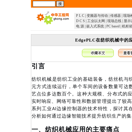
P L C
|
变频器与传动
|
传感器
|
现场
D C S
|
工业以太网
|
现场总线
|
显示
电 源
|
嵌入式系统
|
PC based
|
机柜
EdgePLC在纺织机械中
引言
纺织机械是纺织工业的基础装备，纺丝机与
元方式连续运行，单个车间的设备数量可达
艺点位多达数百个。这种大规模、分布式的
实时响应、网络可靠性和数据管理提出了较高要求。
系列工业AI边缘控制器的技术特性，探讨其
分析如何通过边缘智能技术提升纺织生产的集
一、纺织机械应用的主要痛点