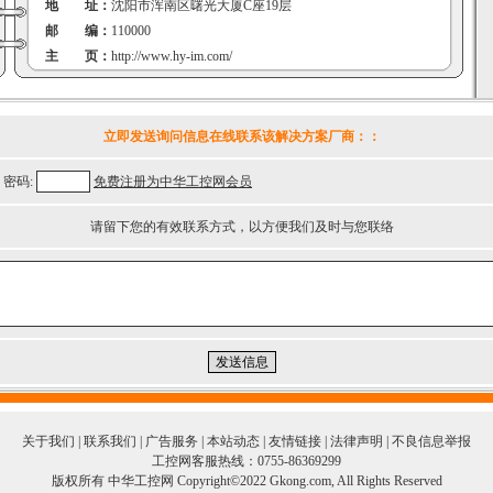
地 址：
沈阳市浑南区曙光大厦C座19层
邮 编：
110000
主 页：
http://www.hy-im.com/
立即发送询问信息在线联系该解决方案厂商：
：
密码:
免费注册为中华工控网会员
请留下您的有效联系方式，以方便我们及时与您联络
关于我们
|
联系我们
|
广告服务
|
本站动态
|
友情链接
|
法律声明
|
不良信息举报
工控网客服热线：0755-86369299
版权所有 中华工控网 Copyright©2022 Gkong.com, All Rights Reserved