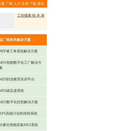
方案
厂商
人才
文摘
下载
展览
工控搜索 快.专.准
该厂商相关解决方案：
鸿宇睿工单系统解决方案
MES智能数字化工厂解决方
案
MES职业教育实训平台
MES碳足迹系统
MES数字化转型解决方案
APS高级计划和排程系统
轻量化智能采集MES系统