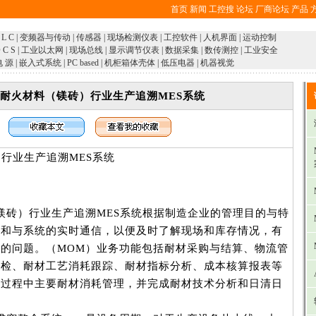
首页
新闻
工控搜
论坛
厂商论坛
产品
 L C
|
变频器与传动
|
传感器
|
现场检测仪表
|
工控软件
|
人机界面
|
运动控制
 C S
|
工业以太网
|
现场总线
|
显示调节仪表
|
数据采集
|
数传测控
|
工业安全
电 源
|
嵌入式系统
|
PC based
|
机柜箱体壳体
|
低压电器
|
机器视觉
S耐火材料（镁砖）行业生产追溯MES系统
）行业生产追溯MES系统
）行业生产追溯MES系统根据制造企业的管理目的与特
集和与系统的实时通信，以便及时了解现场和库存情况，有
的问题。（MOM）业务功能包括耐材采购与结算、物流管
质检、耐材工艺消耗跟踪、耐材指标分析、成本核算报表等
产过程中主要耐材消耗管理，并完成耐材技术分析和日清日