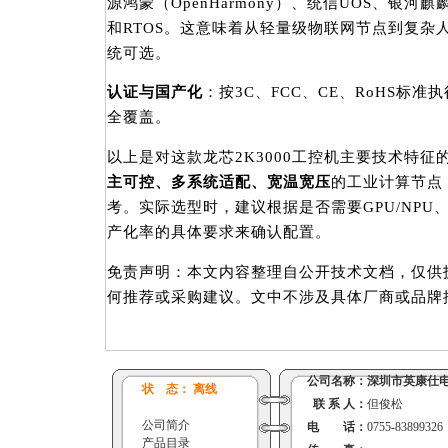
源鸿蒙（OpenHarmony）、统信UOS、银河麒
和RTOS。这意味着从轻量级物联网节点到复杂
统可选。
认证与国产化
：按3C、FCC、CE、RoHS标
全覆盖。
以上是对这款龙芯2K3000工控机主要技术特
主可控、多系统适配、宽温宽压
的工业计算节点
考。实际选型时，建议根据是否需要GPU/NPU
产化率的具体要求来确认配置。
免责声明：本文内容整理自公开技术文档，仅供
何推荐或采购建议。文中不涉及具体厂商或品牌
公司名称：
深圳市英康仕
状 态： 离线
联 系 人：
但俊松
公司简介
电 话：
0755-83899326
产品目录