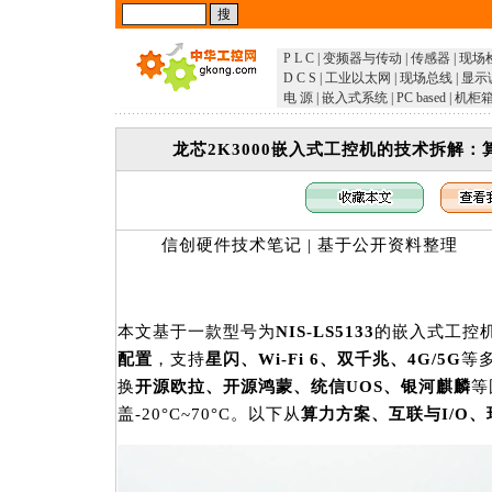
P L C
|
变频器与传动
|
传感器
|
现场
D C S
|
工业以太网
|
现场总线
|
显示
电 源
|
嵌入式系统
|
PC based
|
机柜
龙芯2K3000嵌入式工控机的技术拆解
信创硬件技术笔记 | 基于公开资料整理
本文基于一款型号为
NIS-LS5133
的嵌入式工控
配置
，支持
星闪、Wi-Fi 6、双千兆、4G/5G
等多
换
开源欧拉、开源鸿蒙、统信UOS、银河麒麟
等
盖-20°C~70°C。以下从
算力方案、互联与I/O