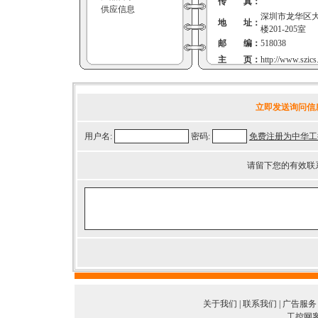
传 真：
供应信息
深圳市龙华区
地 址：
楼201-205室
邮 编：
518038
主 页：
http://www.szic
立即发送询问信
用户名:
密码:
免费注册为中华工
请留下您的有效联
关于我们
|
联系我们
|
广告服务
工控网客服