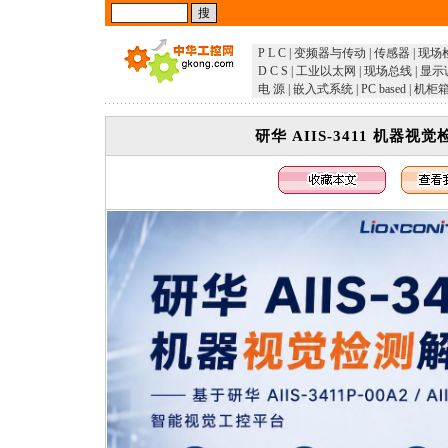
P L C
|
变频器与传动
|
传感器
|
现场
D C S
|
工业以太网
|
现场总线
|
显示
电 源
|
嵌入式系统
|
PC based
|
机柜
​​​​​​​研华 AIIS-3411 