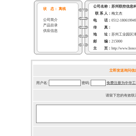
公司名称：
苏州联控信息
状 态： 离线
联 系 人：
梅文杰
公司简介
电 话：
0512-18061994
产品目录
传 真：
供应信息
地 址：
苏州工业园区津
邮 编：
215000
主 页：
http://www.lionc
立即发送询问信
用户名:
密码:
免费注册为中华工
请留下您的有效联