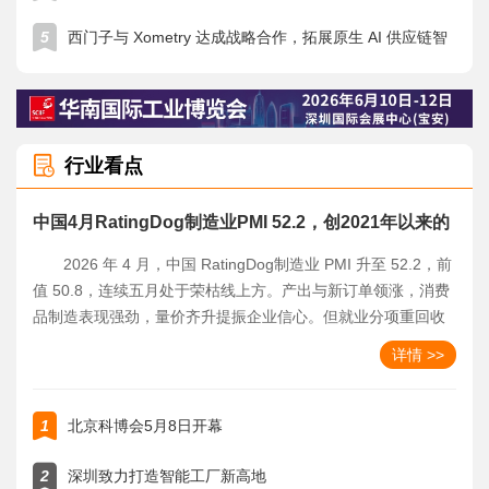
5
西门子与 Xometry 达成战略合作，拓展原生 AI 供应链智
能
行业看点
中国4月RatingDog制造业PMI 52.2，创2021年以来的
新高
2026 年 4 月，中国 RatingDog制造业 PMI 升至 52.2，前
值 50.8，连续五月处于荣枯线上方。产出与新订单领涨，消费
品制造表现强劲，量价齐升提振企业信心。但就业分项重回收
缩区间，呈现 “无就业复苏” 特征，复苏依赖供给侧，全面回暖
详情 >>
需下游消费支撑。
1
北京科博会5月8日开幕
2
深圳致力打造智能工厂新高地