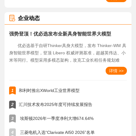
链快速迭代领跑，需警惕贸易壁垒
与产能过剩风险。
企业动态
强势登顶！优必选发布全新具身智能世界大模型
优必选基于自研Thinker具身大模型，发布 Thinker-WM 具
身智能世界模型，登顶 Libero 权威评测基准，超越英伟达、小
米等同行。模型采用多模态架构，攻克工业长程任务规划难
题，搭建虚实协同 AI 数据飞轮，虚实数据实现双向进化，并将
详情 >>
开源共建生态，加速人形机器人产业落地。
1
和利时推出XWorld工业世界模型
2
汇川技术发布2025年度可持续发展报告
3
埃斯顿2026年一季度净利大增674.64%
4
三菱电机入选“Clarivate AI50 2026”名单