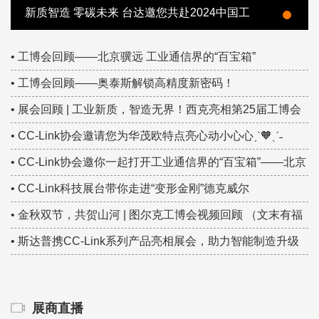
新质智造 零碳未来 台达邀您共赴2024中国工
博会
• 工博会回顾——北京骥远 工业通信界的“百宝箱”
• 工博会回顾——奥泰斯解锁高精度新密码！
• 展会回顾 | 工业新质，智造无界！西克亮相第25届工博会
圆满收官，共绘智能传感新蓝图
• CC-Link协会邀请您为华茂欧特点亮心动小心心ˏˋ🧡ˎˊ˗
• CC-Link协会邀你一起打开工业通信界的“百宝箱”——北京
骥远
• CC-Link科技展台带你走进“变形金刚”德克威尔
• 金秋双节，共贺山河 | 图尔克工博会视频回顾 （文末有福
利）
• 斯达普携CC-Link系列产品亮相展会，助力智能制造升级
展商直播