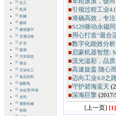
■
车轮滚滚，驶向“
化工
■
引领过程工业4.
机床
机械
■
准确高效，专注
建材
■
S120驱动永
建筑楼宇
■
用心打造“最合
交通运输
■
数字化能效分析
矿业
能源
■
启蒙机器智慧: M
汽车制造
■
流光溢彩，品质
商业
■
高速旋盖 随心
石油化工
■
迈向工业4.0之
食品饮料
输配电
■
守护碧海蓝天
(
水处理/环保
■
深海巨擎
(2017/
水利
塑胶机械
[上一页]
[1]
铁路