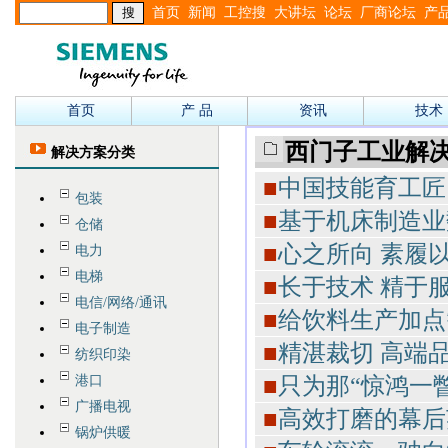
首页
新闻
工控搜
大讲坛
论坛
厂商论坛
产
首页
产 品
资讯
技术
西门子工业解
解决方案分类
■
中国技能育工匠
包装
■
基于机床制造业
仓储
■
心之所向 素履
电力
电梯
■
长于技术 精于
电信/网络/通讯
■
给饮料生产加点
电子制造
■
精湛裁切 高端
纺织印染
■
只为那“惊鸿一瞥
港口
广播电视
■
高效打磨的幕后
锅炉供暖