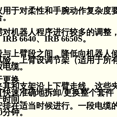
议用于对柔性和手腕动作复杂度
合。
需对机器人程序进行较多的调整
IRB 6640、IRB 6650S。
段与上臂段之间，降低向机器人
风险。上臂设调节架（适用于所
放电缆。
于更换
夹具和支架沿上下臂走线。这些
可快速准确地拆卸/更换整个套件
产时间。
安排在适当时候进行。一段电缆
0分钟。