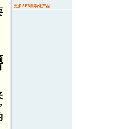
更多ABB自动化产品...
要
，
倾
有
夹
，
的