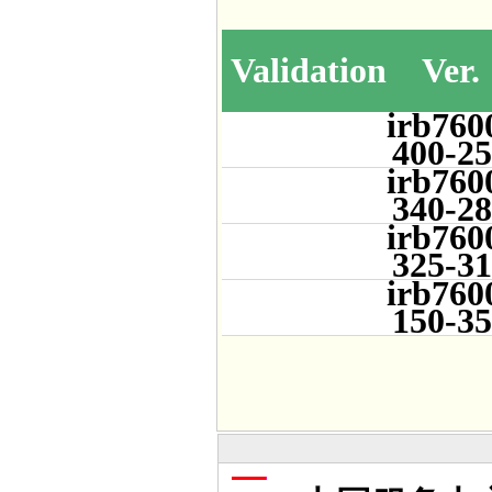
Validation
Ver.
irb760
400-2
irb760
340-2
irb760
325-3
irb760
150-3