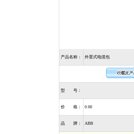
产品名称：
外置式电缆包
型 号：
价 格：
0.00
品 牌：
ABB