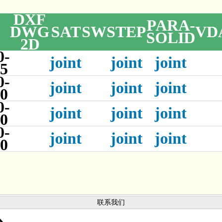
DXF
PARA-
DWG
SAT
SW
STEP
VD
SOLID
2D
0-
joint
joint
joint
55
0-
joint
joint
joint
80
0-
joint
joint
joint
10
0-
joint
joint
joint
50
联系我们