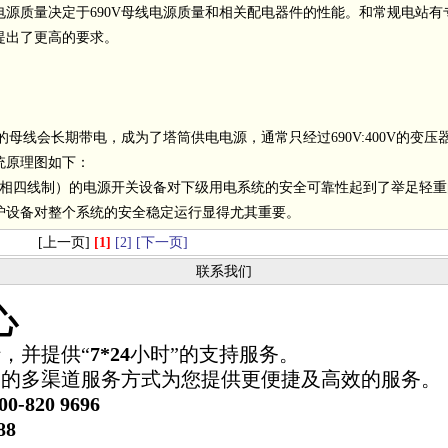
质量决定于690V母线电源质量和相关配电器件的性能。和常规电站有
提出了更高的要求。
线会长期带电，成为了塔筒供电电源，通常只经过690V:400V的变压
统原理图如下：
相四线制）的电源开关设备对下级用电系统的安全可靠性起到了举足轻重
护设备对整个系统的安全稳定运行显得尤其重要。
[上一页]
[1]
[2]
[下一页]
联系我们
心
，并提供“
7*24
小时”的支持服务。
合的多渠道服务方式为您提供更便捷及高效的服务。
00-820 9696
88