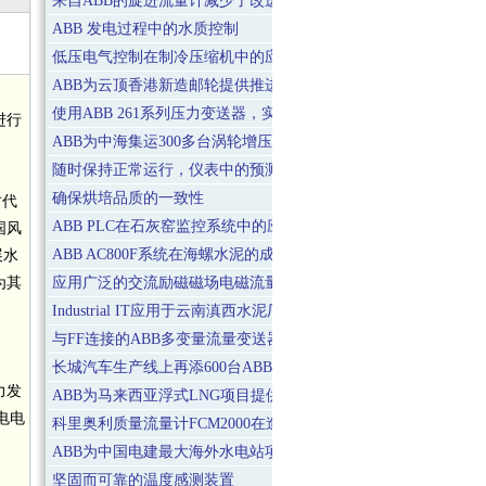
来自ABB的旋进流量计减少了改进水处理的成本
ABB 发电过程中的水质控制
低压电气控制在制冷压缩机中的应用及发展趋势
ABB为云顶香港新造邮轮提供推进系统、自动化系统和船舶软件
使用ABB 261系列压力变送器，实现高性价比压力监测
进行
ABB为中海集运300多台涡轮增压器提供服务
随时保持正常运行，仪表中的预测性维护
确保烘培品质的一致性
时代
ABB PLC在石灰窑监控系统中的应用
国风
ABB AC800F系统在海螺水泥的成功应用
展水
为其
应用广泛的交流励磁磁场电磁流量计
Industrial IT应用于云南滇西水泥厂
与FF连接的ABB多变量流量变送器用于造纸工业
长城汽车生产线上再添600台ABB机器人
力发
ABB为马来西亚浮式LNG项目提供电气系统
电电
科里奥利质量流量计FCM2000在造纸业中的应用
ABB为中国电建最大海外水电站项目提供电气设备和控制系统
坚固而可靠的温度感测装置