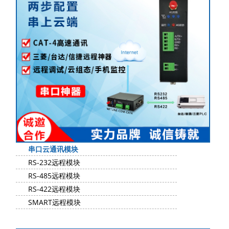
串口云通讯模块
RS-232远程模块
RS-485远程模块
RS-422远程模块
SMART远程模块