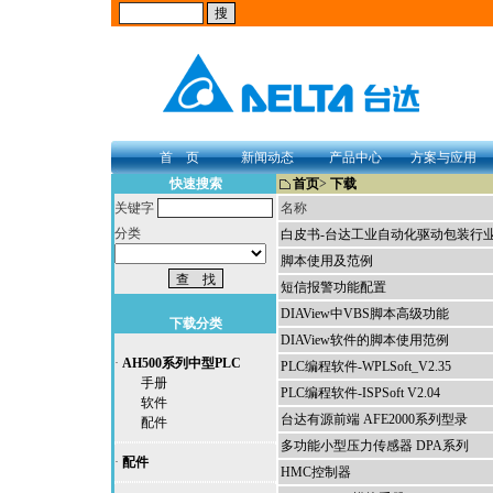
首 页
新闻动态
产品中心
方案与应用
快速搜索
首页
>
下载
关键字
名称
分类
白皮书-台达工业自动化驱动包装行
脚本使用及范例
短信报警功能配置
DIAView中VBS脚本高级功能
下载分类
DIAView软件的脚本使用范例
·
AH500系列中型PLC
PLC编程软件-WPLSoft_V2.35
手册
PLC编程软件-ISPSoft V2.04
软件
台达有源前端 AFE2000系列型录
配件
多功能小型压力传感器 DPA系列
·
配件
HMC控制器