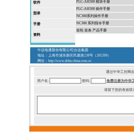
PLC-AH500 模块手册
·
软件
PLC-AH500 操作手册
·
型录
NC300系列操作手册
NC300 系列指令手册
·
手册
齿轮 齿条 产品手册
·
资料
中达电通股份有限公司|台达集团
地址：上海市浦东新区民夏路238号（201209）
网址：
http://www.delta-china.com.cn
通过中华工控网
用户名:
密码:
免费注册为中华
请留下您的有效联