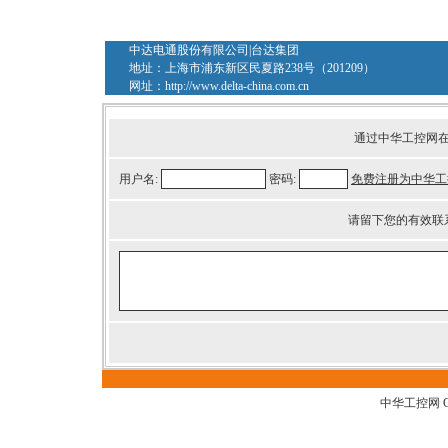
中达电通股份有限公司|台达集团
地址：上海市浦东新区民夏路238号（201209）
网址：
http://www.delta-china.com.cn
通过中华工控网
用户名:
密码:
免费注册为中华工
请留下您的有效联
中华工控网 G