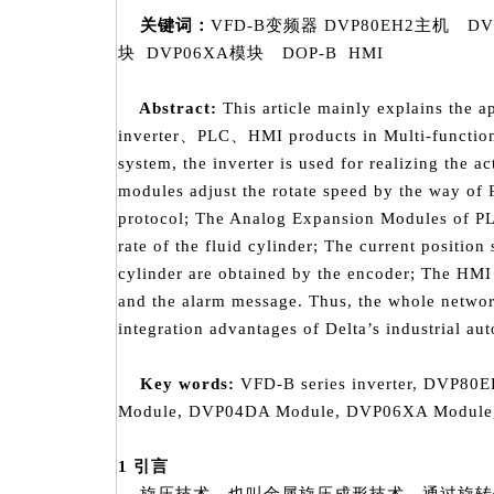
关键词：
VFD-B变频器 DVP80EH2主机 D
块 DVP06XA模块 DOP-B HMI
Abstract:
This article mainly explains the ap
inverter、PLC、HMI products in Multi-function
system, the inverter is used for realizing the a
modules adjust the rotate speed by the way o
protocol; The Analog Expansion Modules of PL
rate of the fluid cylinder; The current position 
cylinder are obtained by the encoder; The HMI 
and the alarm message. Thus, the whole networ
integration advantages of Delta’s industrial au
Key word
s
:
VFD-B series inverter, DVP80
Module, DVP04DA Module, DVP06XA Module
1
引言