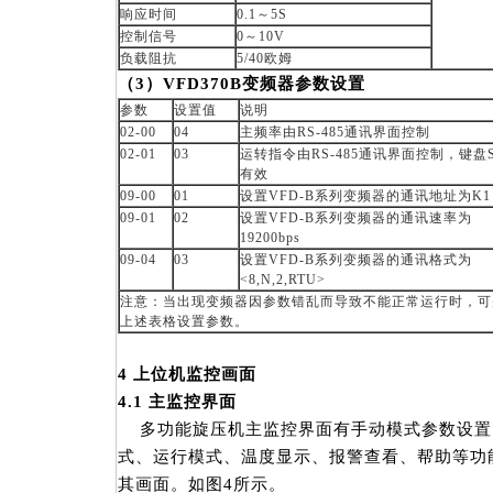
响应时间
0.1～5S
控制信号
0～10V
负载阻抗
5/40欧姆
（
3
）
VFD370B
变频器参数设置
参数
设置值
说明
02-00
04
主频率由RS-485通讯界面控制
02-01
03
运转指令由RS-485通讯界面控制，键盘S
有效
09-00
01
设置VFD-B系列变频器的通讯地址为K1
09-01
02
设置VFD-B系列变频器的通讯速率为
19200bps
09-04
03
设置VFD-B系列变频器的通讯格式为
<8,N,2,RTU>
注意：当出现变频器因参数错乱而导致不能正常运行时，可先设置
上述表格设置参数。
4
上位机
监控画面
4.1
主监控界面
多功能旋压机主监控界面有手动模式参数设置
式、运行模式、温度显示、报警查看、帮助等功
其画面。如图4所示。