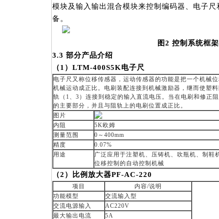
模块及输入输出混合模块来控制编码器、电子尺
备。
图
2
控制系统框架
3.3
部分
产品介绍
（
1
）
LTM-400S5K
电子尺
电子尺又称位移传感器，运动传感器的功能是把一个机械位
机械运动成正比。电刷装配连接到机械激励器，继而使塑料
轨（1、3）连接到稳定的输入直流电压。当在电刷和修正
的主要部分，并且与阻轨上的电刷位置成正比。
图片
内阻
5K欧姆
测量范围
0～400mm
精度
0.07%
用途
广泛应用于注塑机、压铸机、吹瓶机、制鞋
位移控制的自动控制机械
（
2
）比例放大器
PF-AC-220
项目
内容/说明
功能模型
交流输入型
交流电源输入
AC220V
最大输出电流
5A