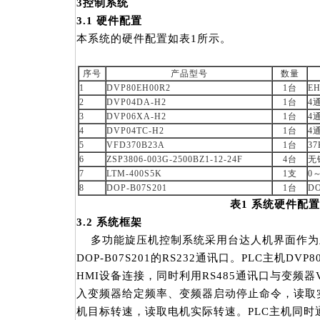
3
控制系统
3.1
硬件配置
本系统的硬件配置如表1所示。
序号
产品型号
数量
1
DVP80EH00R2
1台
E
2
DVP04DA-H2
1台
4
3
DVP06XA-H2
1台
4
4
DVP04TC-H2
1台
4
5
VFD370B23A
1台
3
6
ZSP3806-003G-2500BZ1-12-24F
4台
无
7
LTM-400S5K
1支
0
8
DOP-B07S201
1台
D
表
1
系统硬件配置
3.2
系统框架
多功能旋压机控制系统采用台达人机界面作为
DOP-B07S201的RS232通讯口。PLC主机DVP
HMI设备连接，同时利用RS485通讯口与变频器VF
入变频器给定频率、变频器启动停止命令，读取
机目标转速，读取电机实际转速。PLC主机同时