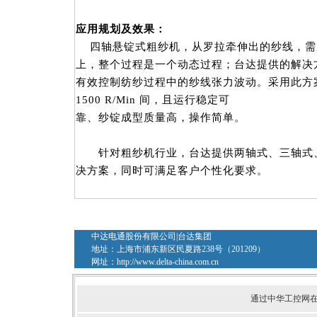
应用规划及效果：
四轴悬锭式粗纱机，从罗拉牵伸出的纱线，需
上，整个过程是一个动态过程；台达提供的解决
有效控制纺纱过程中的纱线张力波动。采用此方
1500 R/Min
间，且运行稳定可
靠、纱锭成型质量高，操作简单。
针对粗纱机行业，台达提供两轴式、三轴式、
决方案，同时可满足客户个性化要求。
中达电通股份有限公司|台达集团
地址：上海市浦东新区民夏路238号（201209）
网址：
http://www.delta-china.com.cn
通过中华工控网