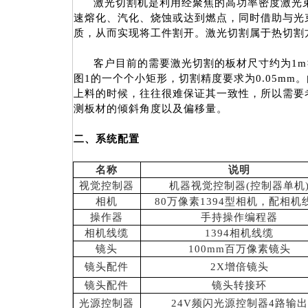
激光切割机是利用经聚焦的高功率密度激光
速熔化、汽化、烧蚀或达到燃点，同时借助与光
质，从而实现将工件割开。激光切割属于热切割
客户目前的需要激光切割的板材尺寸约为
1m
图
1
的一个个小矩形，切割精度要求为
0.05mm
。
上料的时候，往往很难保证其一致性，所以需要
测板材的倾斜角度以及偏移量。
二、系统配置
名称
说明
视觉控制器
机器视觉控制器
(
控制器单机
相机
80
万像素
1394
型相机，配相机
操作器
手持操作编程器
相机线缆
1394
相机线缆
镜头
100mm
百万像素镜头
镜头配件
2X
增倍镜头
镜头配件
镜头转接环
光源控制器
24V
频闪光源控制器
4
路输出