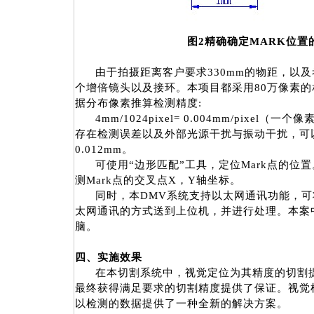
图
2
精确确定
MARK
位置
由于拍摄距离客户要求
330mm
的物距，以及
个增倍镜头以及接环。本项目都采用
80
万像素的
据分布像素推算检测精度
:
4mm/1024pixel= 0.004mm/pixel
（一个像
存在检测误差以及外部光源干扰与振动干扰，可
0.012mm
。
可使用“边形匹配”工具，定位
Mark
点的位置
测
Mark
点的交叉点
X
，
Y
轴坐标。
同时，本
DMV
系统支持以太网通讯功能，可
太网通讯的方式送到上位机，并进行处理。本案
脑。
四、实施效果
在本切割系统中，视觉定位为其精度的切割
最终获得满足要求的切割精度提供了保证。视觉
以检测的数据提供了一种全新的解决方案。