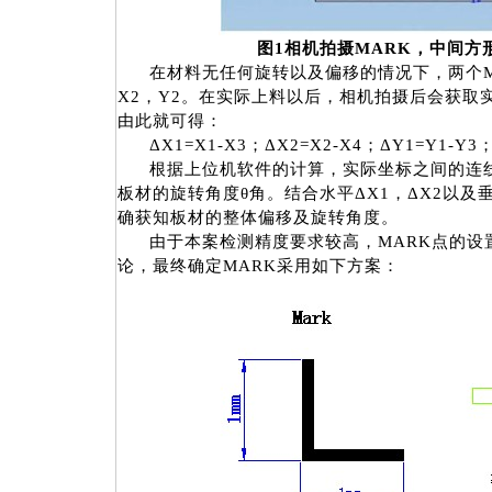
图
1
相机拍摄
MARK
，中间方
在材料无任何旋转以及偏移的情况下，两个
X2
，
Y2
。在实际上料以后，相机拍摄后会获取
由此就可得：
Δ
X1=X1-X3
；Δ
X2=X2-X4
；Δ
Y1=Y1-Y3
根据上位机软件的计算，实际坐标之间的连
板材的旋转角度θ角。结合水平Δ
X1
，Δ
X2
以及
确获知板材的整体偏移及旋转角度。
由于本案检测精度要求较高，
MARK
点的设
论，最终确定
MARK
采用如下方案：