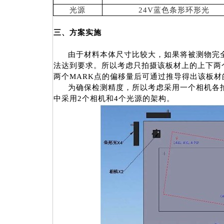
光源
24V
蓝色条形环形光
三、方案实施
由于材料本体尺寸比较大，如果将被测物完
法达到要求。所以考虑只拍摄该板材上的上下两
两个
MARK
点的偏移量后可通过推导得出该板材
为确保检测精度，所以考虑采用一个相机各
中采用
2
个相机和
4
个光源的架构。