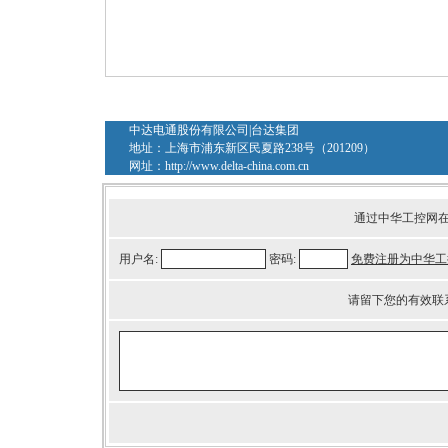
中达电通股份有限公司|台达集团
地址：上海市浦东新区民夏路238号（201209）
网址：
http://www.delta-china.com.cn
通过中华工控网
用户名:
密码:
免费注册为中华工
请留下您的有效联