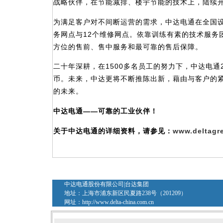
战略伙伴，在节能减排、楼宇节能的技术上，陆续
为满足客户对不间断运营的需求，中达电通在全国
务网点与
12
个维修网点。依靠训练有素的技术服务
方位的售前、售中服务和最可靠的售后保障。
二十年深耕，在
1500
多名员工的努力下，中达电通
币。未来，中达更将不断推陈出新，藉由与客户的
的未来。
中达电通
——
可靠的工业伙伴！
关于中达电通的详细资料，请参见：
www.deltagr
中达电通股份有限公司|台达集团
地址：上海市浦东新区民夏路238号（201209）
网址：
http://www.delta-china.com.cn