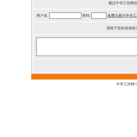
通过中华工控网
用户名:
密码:
免费注册为中华工
请留下您的有效联
中华工控网 G