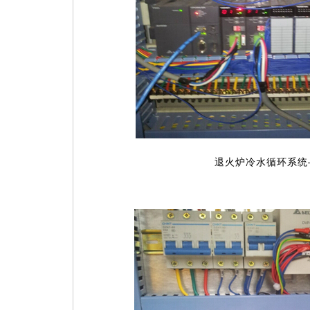
退火炉冷水循环系统