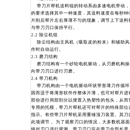
带刀片帮机送料辊的转动系由多速电机带动，
的要求选择其中一种速度．其送料速度在每秒钟0
片削后帮片左右厚薄不匀的现象，调节上下送料
与带刀刃口保持平行。
2.2 除尘机组
除尘结构由主风机（吸取皮的粉末）和辅助风
作时自动运行。
2.3 磨刀结构
磨刀结构有一个砂轮电机驱动，从刃磨机构操纵
向带刀刃口进行刃磨。
2.4 带刀机构
带刀机构由一个电机驱动环状带形薄刀作循环
因而适于将薄形软件作整体片薄，也可对帮片进
部份进行局部剖分以便置入热塑性的包头，从而
专用的托模，带刀片帮机还可对帮片的特殊部位
指示。有些带刀片帮机采用重锤顶刀装置。其刀
此项调节， 为了观察刃口的情况，大多数机器
镜对刃口进行观测。带刀刃口应在带刀全部长度