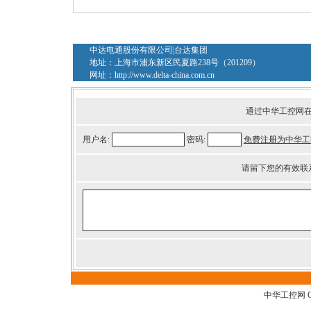
中达电通股份有限公司|台达集团
地址：上海市浦东新区民夏路238号（201209）
网址：
http://www.delta-china.com.cn
通过中华工控网
用户名:
密码:
免费注册为中华工
请留下您的有效联
中华工控网 G